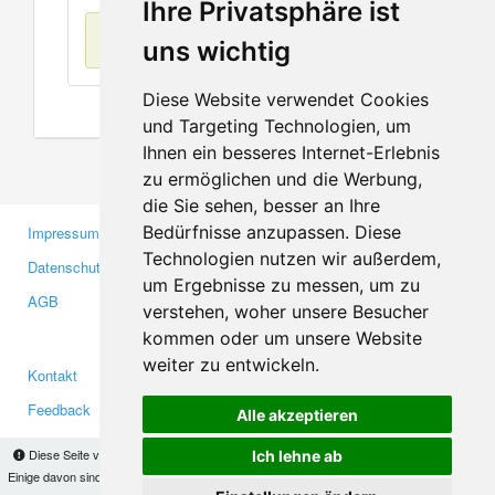
Ihre Privatsphäre ist
Keine Einträge
uns wichtig
Diese Website verwendet Cookies
und Targeting Technologien, um
Ihnen ein besseres Internet-Erlebnis
zu ermöglichen und die Werbung,
die Sie sehen, besser an Ihre
Bedürfnisse anzupassen. Diese
Impressum
Gewerbetreibende
Technologien nutzen wir außerdem,
Datenschutzerklärung
Investoren
um Ergebnisse zu messen, um zu
AGB
Presse
verstehen, woher unsere Besucher
Medien
kommen oder um unsere Website
weiter zu entwickeln.
Kontakt
Facebook
Feedback
Twitter
Alle akzeptieren
Fehler melden
YouTube
Diese Seite verwendet Cookies, um Informationen auf Ihrem Computer zu speichern.
Ich lehne ab
Google+
Einige davon sind notwendig, damit unsere Seite funktioniert, andere helfen uns dabei, das