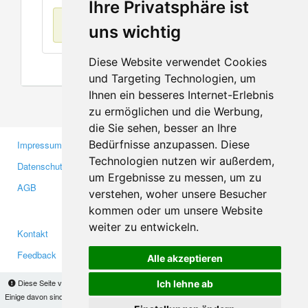
Ihre Privatsphäre ist
Keine Einträge
uns wichtig
Diese Website verwendet Cookies
und Targeting Technologien, um
Ihnen ein besseres Internet-Erlebnis
zu ermöglichen und die Werbung,
die Sie sehen, besser an Ihre
Bedürfnisse anzupassen. Diese
Impressum
Gewerbetreibende
Technologien nutzen wir außerdem,
Datenschutzerklärung
Investoren
um Ergebnisse zu messen, um zu
AGB
Presse
verstehen, woher unsere Besucher
Medien
kommen oder um unsere Website
weiter zu entwickeln.
Kontakt
Facebook
Feedback
Twitter
Alle akzeptieren
Fehler melden
YouTube
Diese Seite verwendet Cookies, um Informationen auf Ihrem Computer zu speichern.
Ich lehne ab
Google+
Einige davon sind notwendig, damit unsere Seite funktioniert, andere helfen uns dabei, das