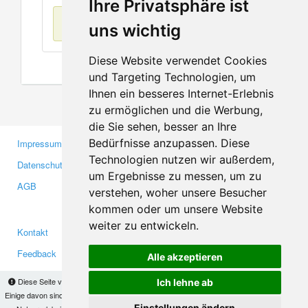
Ihre Privatsphäre ist
Keine Einträge
uns wichtig
Diese Website verwendet Cookies
und Targeting Technologien, um
Ihnen ein besseres Internet-Erlebnis
zu ermöglichen und die Werbung,
die Sie sehen, besser an Ihre
Bedürfnisse anzupassen. Diese
Impressum
Gewerbetreibende
Technologien nutzen wir außerdem,
Datenschutzerklärung
Investoren
um Ergebnisse zu messen, um zu
AGB
Presse
verstehen, woher unsere Besucher
Medien
kommen oder um unsere Website
weiter zu entwickeln.
Kontakt
Facebook
Feedback
Twitter
Alle akzeptieren
Fehler melden
YouTube
Diese Seite verwendet Cookies, um Informationen auf Ihrem Computer zu speichern.
Ich lehne ab
Google+
Einige davon sind notwendig, damit unsere Seite funktioniert, andere helfen uns dabei, das
Einstellungen ändern