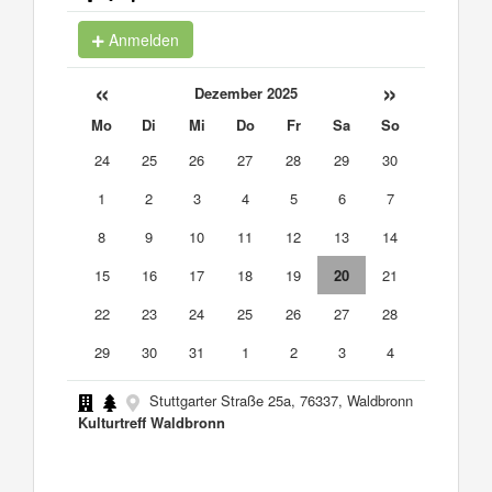
Anmelden
«
»
Dezember 2025
Mo
Di
Mi
Do
Fr
Sa
So
24
25
26
27
28
29
30
1
2
3
4
5
6
7
8
9
10
11
12
13
14
15
16
17
18
19
20
21
22
23
24
25
26
27
28
29
30
31
1
2
3
4
Stuttgarter Straße 25a, 76337, Waldbronn
Kulturtreff Waldbronn