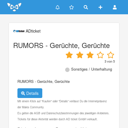
Update cookies preferences
ADticket
RUMORS - Gerüchte, Gerüchte
3
von
5
Sonstiges / Unterhaltung
RUMORS - Gerüchte, Gerüchte
Details
Mit einem Klick auf "Kaufen" oder "Details" verlässt Du die Internetpräsenz
der Makis Community.
Es gelten die AGB und Datenschutzbestimmungen des jeweiligen Anbieters.
Tickets für diese Aktivität werden durch AD ticket GmbH verkauft.