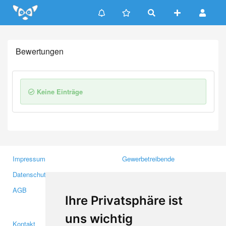
Update cookies preferences
Bewertungen
Keine Einträge
Impressum
Gewerbetreibende
Datenschutzerklärung
Investoren
AGB
Presse
Ihre Privatsphäre ist
Medien
uns wichtig
Kontakt
Facebook