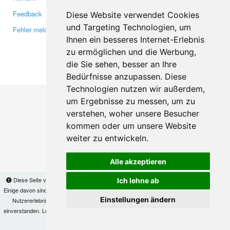
Feedback
Twitter
Diese Website verwendet Cookies
und Targeting Technologien, um
Fehler melden
YouTube
Ihnen ein besseres Internet-Erlebnis
Google+
zu ermöglichen und die Werbung,
die Sie sehen, besser an Ihre
Makis
© Copyright 2026
Bedürfnisse anzupassen. Diese
Technologien nutzen wir außerdem,
um Ergebnisse zu messen, um zu
verstehen, woher unsere Besucher
kommen oder um unsere Website
weiter zu entwickeln.
Alle akzeptieren
Diese Seite verwendet Cookies, um Informationen auf Ihrem Computer zu speichern.
Ich lehne ab
Einige davon sind notwendig, damit unsere Seite funktioniert, andere helfen uns dabei, das
Einstellungen ändern
Nutzererlebnis zu verbessern. Mit der Nutzung dieser Seite erklären Sie sich damit
einverstanden. Lesen Sie unsere
Datenschutzbestimmungen
, um mehr zur Deaktivierung
von Cookies zu erfahren.
OK