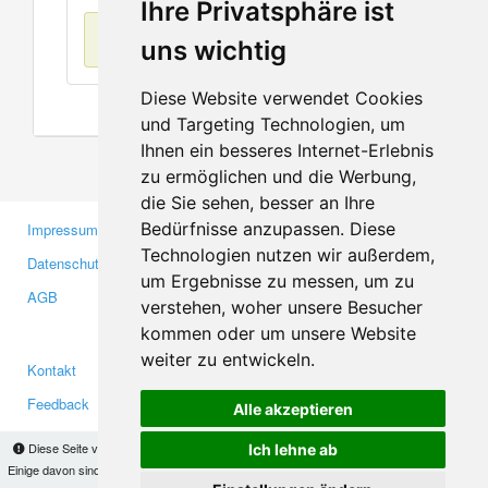
Ihre Privatsphäre ist
Keine Einträge
uns wichtig
Diese Website verwendet Cookies
und Targeting Technologien, um
Ihnen ein besseres Internet-Erlebnis
zu ermöglichen und die Werbung,
die Sie sehen, besser an Ihre
Bedürfnisse anzupassen. Diese
Impressum
Gewerbetreibende
Technologien nutzen wir außerdem,
Datenschutzerklärung
Investoren
um Ergebnisse zu messen, um zu
AGB
Presse
verstehen, woher unsere Besucher
Medien
kommen oder um unsere Website
weiter zu entwickeln.
Kontakt
Facebook
Feedback
Twitter
Alle akzeptieren
Fehler melden
YouTube
Diese Seite verwendet Cookies, um Informationen auf Ihrem Computer zu speichern.
Ich lehne ab
Google+
Einige davon sind notwendig, damit unsere Seite funktioniert, andere helfen uns dabei, das