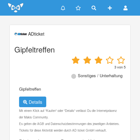
Update cookies preferences
ADticket
Gipfeltreffen
3
von
5
Sonstiges / Unterhaltung
Gipfeltreffen
Details
Mit einem Klick auf "Kaufen" oder "Details" verlässt Du die Internetpräsenz
der Makis Community.
Es gelten die AGB und Datenschutzbestimmungen des jeweiligen Anbieters.
Tickets für diese Aktivität werden durch AD ticket GmbH verkauft.