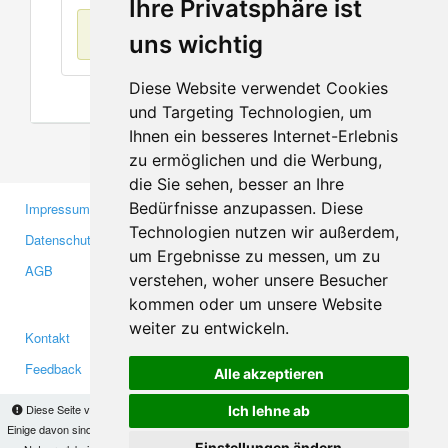
Ihre Privatsphäre ist
Keine Einträge
uns wichtig
Diese Website verwendet Cookies
und Targeting Technologien, um
Ihnen ein besseres Internet-Erlebnis
zu ermöglichen und die Werbung,
die Sie sehen, besser an Ihre
Bedürfnisse anzupassen. Diese
Impressum
Gewerbetreibende
Technologien nutzen wir außerdem,
Datenschutzerklärung
Investoren
um Ergebnisse zu messen, um zu
AGB
Presse
verstehen, woher unsere Besucher
Medien
kommen oder um unsere Website
weiter zu entwickeln.
Kontakt
Facebook
Feedback
Twitter
Alle akzeptieren
Fehler melden
YouTube
Diese Seite verwendet Cookies, um Informationen auf Ihrem Computer zu speichern.
Ich lehne ab
Google+
Einige davon sind notwendig, damit unsere Seite funktioniert, andere helfen uns dabei, das
Einstellungen ändern