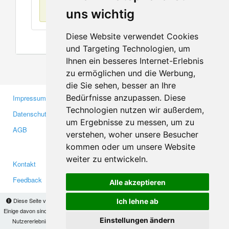
Keine Einträge
uns wichtig
Diese Website verwendet Cookies
und Targeting Technologien, um
Ihnen ein besseres Internet-Erlebnis
zu ermöglichen und die Werbung,
die Sie sehen, besser an Ihre
Bedürfnisse anzupassen. Diese
Impressum
Gewerbetreibende
Technologien nutzen wir außerdem,
Datenschutzerklärung
Investoren
um Ergebnisse zu messen, um zu
AGB
Presse
verstehen, woher unsere Besucher
Medien
kommen oder um unsere Website
weiter zu entwickeln.
Kontakt
Facebook
Feedback
Twitter
Alle akzeptieren
Fehler melden
YouTube
Diese Seite verwendet Cookies, um Informationen auf Ihrem Computer zu speichern.
Ich lehne ab
Google+
Einige davon sind notwendig, damit unsere Seite funktioniert, andere helfen uns dabei, das
Einstellungen ändern
Nutzererlebnis zu verbessern. Mit der Nutzung dieser Seite erklären Sie sich damit