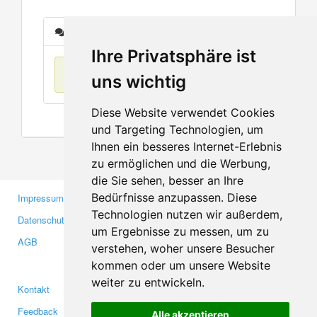
Nachrichten
Ihre Privatsphäre ist
Keine Einträge
uns wichtig
Diese Website verwendet Cookies
und Targeting Technologien, um
Ihnen ein besseres Internet-Erlebnis
zu ermöglichen und die Werbung,
die Sie sehen, besser an Ihre
Bedürfnisse anzupassen. Diese
Impressum
Gewerbetreibende
Technologien nutzen wir außerdem,
Datenschutzerklärung
Investoren
um Ergebnisse zu messen, um zu
AGB
Presse
verstehen, woher unsere Besucher
Medien
kommen oder um unsere Website
weiter zu entwickeln.
Kontakt
Facebook
Feedback
Twitter
Alle akzeptieren