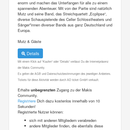
enorm und machen das Unterfangen für alle zu einem
spannenden Abenteuer. Mit von der Partie sind natürlich
Mutz und seine Band, das Streichquartett „Ecplipse“,
diverse Schauspielende des Celler Schlosstheaters und
Sänger*innen diverser Bands aus ganz Deutschland und
Europa.
Mutz & Gäste
Details
Mit einem Klick auf "Kaufen" oder "Details" verlässt Du die Internetpräsenz
der Makis Community.
Es gelten die AGB und Datenschutzbestimmungen des jeweiligen Anbieters.
Tickets für diese Aktivität werden durch AD ticket GmbH verkauft.
Erhalte
unbegrenzten
Zugang zu der Makis
Community.
Registriere
Dich dazu kostenlos innerhalb von 10
Sekunden!
Registrierte Nutzer können:
sich mit anderen Mitgliedern verabreden
andere Mitglieder finden, die ebenfalls diese