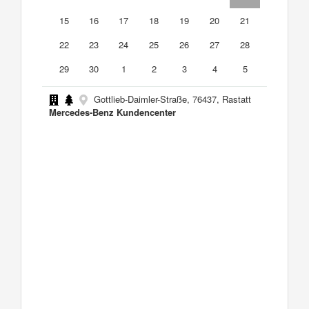
15
16
17
18
19
20
21
22
23
24
25
26
27
28
29
30
1
2
3
4
5
Gottlieb-Daimler-Straße, 76437, Rastatt
Mercedes-Benz Kundencenter