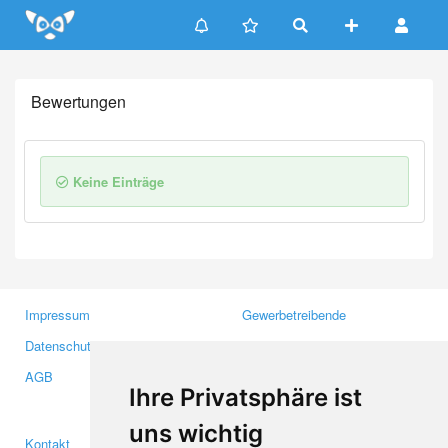
Update cookies preferences
Bewertungen
Keine Einträge
Impressum
Gewerbetreibende
Datenschutzerklärung
Investoren
AGB
Presse
Ihre Privatsphäre ist
Medien
uns wichtig
Kontakt
Facebook