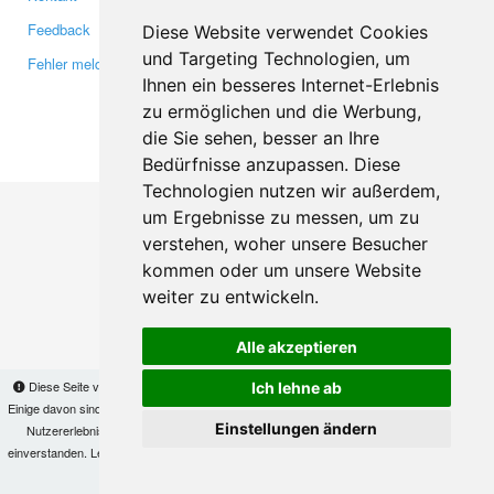
Feedback
Twitter
Diese Website verwendet Cookies
und Targeting Technologien, um
Fehler melden
YouTube
Ihnen ein besseres Internet-Erlebnis
Google+
zu ermöglichen und die Werbung,
die Sie sehen, besser an Ihre
Makis
© Copyright 2026
Bedürfnisse anzupassen. Diese
Technologien nutzen wir außerdem,
um Ergebnisse zu messen, um zu
verstehen, woher unsere Besucher
kommen oder um unsere Website
weiter zu entwickeln.
Alle akzeptieren
Diese Seite verwendet Cookies, um Informationen auf Ihrem Computer zu speichern.
Ich lehne ab
Einige davon sind notwendig, damit unsere Seite funktioniert, andere helfen uns dabei, das
Einstellungen ändern
Nutzererlebnis zu verbessern. Mit der Nutzung dieser Seite erklären Sie sich damit
einverstanden. Lesen Sie unsere
Datenschutzbestimmungen
, um mehr zur Deaktivierung
von Cookies zu erfahren.
OK