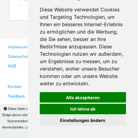
Diese Website verwendet Cookies
und Targeting Technologien, um
Ihnen ein besseres Internet-Erlebnis
zu ermöglichen und die Werbung,
die Sie sehen, besser an Ihre
Bedürfnisse anzupassen. Diese
Impressum
Gewerbetreibende
Technologien nutzen wir außerdem,
Datenschutzerklärung
Investoren
um Ergebnisse zu messen, um zu
AGB
Presse
verstehen, woher unsere Besucher
Medien
kommen oder um unsere Website
weiter zu entwickeln.
Kontakt
Facebook
Feedback
Twitter
Alle akzeptieren
Fehler melden
YouTube
Diese Seite verwendet Cookies, um Informationen auf Ihrem Computer zu speichern.
Ich lehne ab
Google+
Einige davon sind notwendig, damit unsere Seite funktioniert, andere helfen uns dabei, das
Einstellungen ändern
Nutzererlebnis zu verbessern. Mit der Nutzung dieser Seite erklären Sie sich damit
einverstanden. Lesen Sie unsere
Datenschutzbestimmungen
, um mehr zur Deaktivierung
Makis
© Copyright 2026
von Cookies zu erfahren.
OK