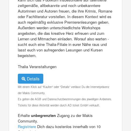
zeitgemäße, altbekannte und noch unbekanntere
Autorinnen und Autoren freuen, die ihre Krimis, Romane
oder Fachliteratur vorstellen. In diesem Kontext wird es
auch regelmäßig exklusive Premierenlesungen geben.
Außerdem werden unterschiedlichste Workshops
angeboten, die das kreative Herz erfreuen und zum
Lernen und Mitmachen einladen. Worauf also warten -
sucht euch eine Thalia-Filiale in eurer Nähe raus und
lasst euch von aufregenden Lesungen und Kursen
begeistern.
Thalia Veranstaltungen
Details
Mit einem Klick auf "Kaufen" oder "Details" verlässt Du die Internetpräsenz
der Makis Community.
Es gelten die AGB und Datenschutzbestimmungen des jeweiligen Anbieters.
Tickets für diese Aktivität werden durch AD ticket GmbH verkauft.
Erhalte
unbegrenzten
Zugang zu der Makis
Community.
Registriere
Dich dazu kostenlos innerhalb von 10