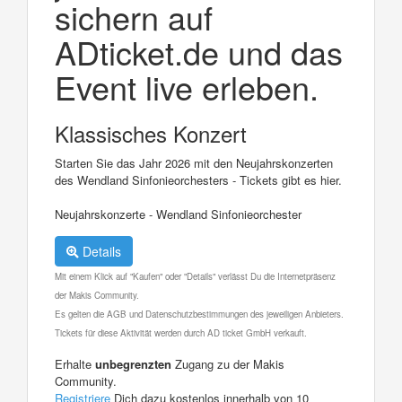
sichern auf
ADticket.de und das
Event live erleben.
Klassisches Konzert
Starten Sie das Jahr 2026 mit den Neujahrskonzerten
des Wendland Sinfonieorchesters - Tickets gibt es hier.
Neujahrskonzerte - Wendland Sinfonieorchester
Details
Mit einem Klick auf "Kaufen" oder "Details" verlässt Du die Internetpräsenz
der Makis Community.
Es gelten die AGB und Datenschutzbestimmungen des jeweiligen Anbieters.
Tickets für diese Aktivität werden durch AD ticket GmbH verkauft.
Erhalte
unbegrenzten
Zugang zu der Makis
Community.
Registriere
Dich dazu kostenlos innerhalb von 10