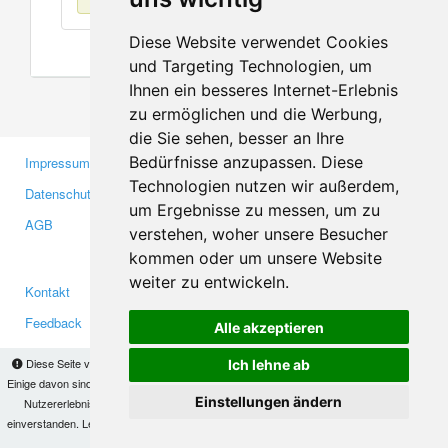
Diese Website verwendet Cookies
und Targeting Technologien, um
Ihnen ein besseres Internet-Erlebnis
zu ermöglichen und die Werbung,
die Sie sehen, besser an Ihre
Bedürfnisse anzupassen. Diese
Impressum
Gewerbetreibende
Technologien nutzen wir außerdem,
Datenschutzerklärung
Investoren
um Ergebnisse zu messen, um zu
AGB
Presse
verstehen, woher unsere Besucher
Medien
kommen oder um unsere Website
weiter zu entwickeln.
Kontakt
Facebook
Feedback
Twitter
Alle akzeptieren
Fehler melden
YouTube
Diese Seite verwendet Cookies, um Informationen auf Ihrem Computer zu speichern.
Ich lehne ab
Google+
Einige davon sind notwendig, damit unsere Seite funktioniert, andere helfen uns dabei, das
Einstellungen ändern
Nutzererlebnis zu verbessern. Mit der Nutzung dieser Seite erklären Sie sich damit
einverstanden. Lesen Sie unsere
Datenschutzbestimmungen
, um mehr zur Deaktivierung
Makis
© Copyright 2026
von Cookies zu erfahren.
OK