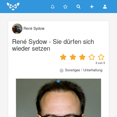
Update cookies preferences
René Sydow
René Sydow - Sie dürfen sich
wieder setzen
3
von
5
Sonstiges / Unterhaltung