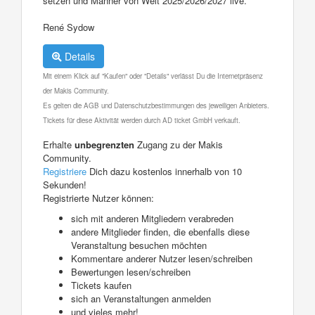
setzen und Männer von Welt 2025/2026/2027 live.
René Sydow
Details
Mit einem Klick auf "Kaufen" oder "Details" verlässt Du die Internetpräsenz
der Makis Community.
Es gelten die AGB und Datenschutzbestimmungen des jeweiligen Anbieters.
Tickets für diese Aktivität werden durch AD ticket GmbH verkauft.
Erhalte
unbegrenzten
Zugang zu der Makis
Community.
Registriere
Dich dazu kostenlos innerhalb von 10
Sekunden!
Registrierte Nutzer können:
sich mit anderen Mitgliedern verabreden
andere Mitglieder finden, die ebenfalls diese
Veranstaltung besuchen möchten
Kommentare anderer Nutzer lesen/schreiben
Bewertungen lesen/schreiben
Tickets kaufen
sich an Veranstaltungen anmelden
und vieles mehr!