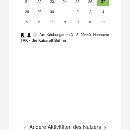
21
22
23
24
25
26
27
28
29
30
1
2
3
4
5
6
7
8
9
10
11
Am Küchengarten 3 - 5, 30449, Hannover
TAK - Die Kabarett Bühne
Andere Aktivitäten des Nutzers