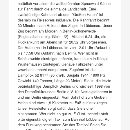
natürlich vor allem die weltberühmten Spreewald-Kähne
zur Fahrt durch die einmalige Landschaft. Eine
zweistündige Kahnfahrt ab dem "Großen Hafen" ist
deshalb im Reisepreis inklusive. Die Kahnfahrt beginnt
30 Minuten nach Ankunft des Zuges in Lübbenau. Unser
Zug beginnt am Morgen in Berlin-Schöneweide
(Regionalbahnsteig, Gleis 1/2) - Abfahrt 8.24 Uhr, die
Rückankunft am Abend ist für 20.32 Uhr vorgesehen.
Der Aufenthalt in Lübbenau ist von 12.01 Uhr (Ankunft)
bis 17.58 Uhr (Abfahrt nach Berlin). Wer nicht in
Schöneweide einsteigen möchte, kann auch in Königs
Wusterhausen zusteigen. Genaue Fahrzeiten unter
www.berlin-macht-dampf.com. Zugpferd ist die
Dampflok 52 8177 (80 km/h, Baujahr 1944, 1800 PS,
Gewicht 140 Tonnen, Länge 23 Meter). Sie ist die letzte
betriebsfähige Dampflok Berlins und wird seit 1998 von
den Dampflokfreunden Berlin e.V. für Nostalgiefahrten in
und um Berlin eingesetzt. Vom Bahnhof zum Großen
Hafen sind etwa 1,5 Kilometer zu Fuß zurückzulegen
Unser Reiseleiter sorgt dafür, dass Sie sicher
hinkommen. Wer nicht so gut zu Fuß ist, bestellt sich
bitte eigenständig ein Taxi zum Bahnhof Lübbenau. Auf
dem Rückweg bestimmen Sie das Tempo! Seien Sie