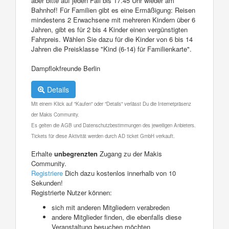
aber bitte auf jeden Fall bis 17.45 Uhr wieder am
Bahnhof! Für Familien gibt es eine Ermäßigung: Reisen
mindestens 2 Erwachsene mit mehreren Kindern über 6
Jahren, gibt es für 2 bis 4 Kinder einen vergünstigten
Fahrpreis. Wählen Sie dazu für die Kinder von 6 bis 14
Jahren die Preisklasse "Kind (6-14) für Familienkarte".
Dampflokfreunde Berlin
Details
Mit einem Klick auf "Kaufen" oder "Details" verlässt Du die Internetpräsenz
der Makis Community.
Es gelten die AGB und Datenschutzbestimmungen des jeweiligen Anbieters.
Tickets für diese Aktivität werden durch AD ticket GmbH verkauft.
Erhalte
unbegrenzten
Zugang zu der Makis
Community.
Registriere
Dich dazu kostenlos innerhalb von 10
Sekunden!
Registrierte Nutzer können:
sich mit anderen Mitgliedern verabreden
andere Mitglieder finden, die ebenfalls diese
Veranstaltung besuchen möchten