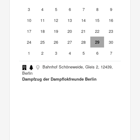
3
4
5
6
7
8
9
10
11
12
13
14
15
16
17
18
19
20
21
22
23
24
25
26
27
28
29
30
1
2
3
4
5
6
7
Bahnhof Schöneweide, Gleis 2, 12439,
Berlin
Dampfzug der Dampflokfreunde Berlin