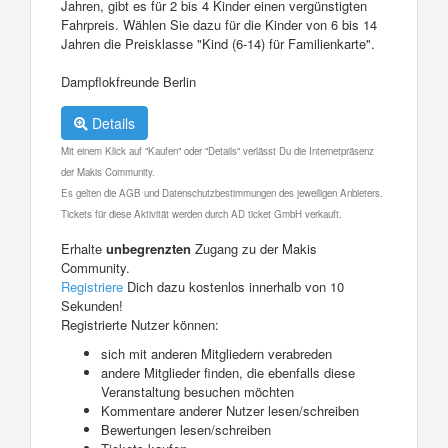
Jahren, gibt es für 2 bis 4 Kinder einen vergünstigten
Fahrpreis. Wählen Sie dazu für die Kinder von 6 bis 14
Jahren die Preisklasse "Kind (6-14) für Familienkarte".
Dampflokfreunde Berlin
Details
Mit einem Klick auf "Kaufen" oder "Details" verlässt Du die Internetpräsenz
der Makis Community.
Es gelten die AGB und Datenschutzbestimmungen des jeweiligen Anbieters.
Tickets für diese Aktivität werden durch AD ticket GmbH verkauft.
Erhalte
unbegrenzten
Zugang zu der Makis
Community.
Registriere
Dich dazu kostenlos innerhalb von 10
Sekunden!
Registrierte Nutzer können:
sich mit anderen Mitgliedern verabreden
andere Mitglieder finden, die ebenfalls diese
Veranstaltung besuchen möchten
Kommentare anderer Nutzer lesen/schreiben
Bewertungen lesen/schreiben