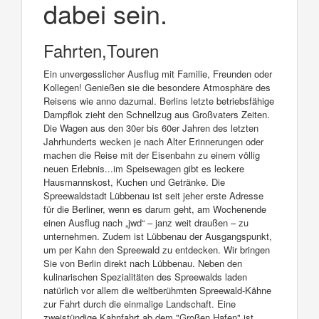
dabei sein.
Fahrten,Touren
Ein unvergesslicher Ausflug mit Familie, Freunden oder
Kollegen! Genießen sie die besondere Atmosphäre des
Reisens wie anno dazumal. Berlins letzte betriebsfähige
Dampflok zieht den Schnellzug aus Großvaters Zeiten.
Die Wagen aus den 30er bis 60er Jahren des letzten
Jahrhunderts wecken je nach Alter Erinnerungen oder
machen die Reise mit der Eisenbahn zu einem völlig
neuen Erlebnis...im Speisewagen gibt es leckere
Hausmannskost, Kuchen und Getränke. Die
Spreewaldstadt Lübbenau ist seit jeher erste Adresse
für die Berliner, wenn es darum geht, am Wochenende
einen Ausflug nach „jwd“ – janz weit draußen – zu
unternehmen. Zudem ist Lübbenau der Ausgangspunkt,
um per Kahn den Spreewald zu entdecken. Wir bringen
Sie von Berlin direkt nach Lübbenau. Neben den
kulinarischen Spezialitäten des Spreewalds laden
natürlich vor allem die weltberühmten Spreewald-Kähne
zur Fahrt durch die einmalige Landschaft. Eine
zweistündige Kahnfahrt ab dem "Großen Hafen" ist