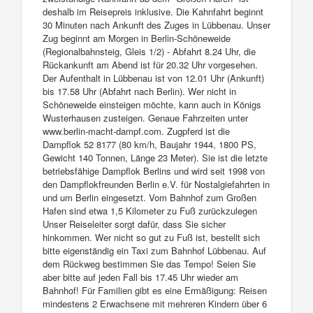
deshalb im Reisepreis inklusive. Die Kahnfahrt beginnt
30 Minuten nach Ankunft des Zuges in Lübbenau. Unser
Zug beginnt am Morgen in Berlin-Schöneweide
(Regionalbahnsteig, Gleis 1/2) - Abfahrt 8.24 Uhr, die
Rückankunft am Abend ist für 20.32 Uhr vorgesehen.
Der Aufenthalt in Lübbenau ist von 12.01 Uhr (Ankunft)
bis 17.58 Uhr (Abfahrt nach Berlin). Wer nicht in
Schöneweide einsteigen möchte, kann auch in Königs
Wusterhausen zusteigen. Genaue Fahrzeiten unter
www.berlin-macht-dampf.com. Zugpferd ist die
Dampflok 52 8177 (80 km/h, Baujahr 1944, 1800 PS,
Gewicht 140 Tonnen, Länge 23 Meter). Sie ist die letzte
betriebsfähige Dampflok Berlins und wird seit 1998 von
den Dampflokfreunden Berlin e.V. für Nostalgiefahrten in
und um Berlin eingesetzt. Vom Bahnhof zum Großen
Hafen sind etwa 1,5 Kilometer zu Fuß zurückzulegen
Unser Reiseleiter sorgt dafür, dass Sie sicher
hinkommen. Wer nicht so gut zu Fuß ist, bestellt sich
bitte eigenständig ein Taxi zum Bahnhof Lübbenau. Auf
dem Rückweg bestimmen Sie das Tempo! Seien Sie
aber bitte auf jeden Fall bis 17.45 Uhr wieder am
Bahnhof! Für Familien gibt es eine Ermäßigung: Reisen
mindestens 2 Erwachsene mit mehreren Kindern über 6