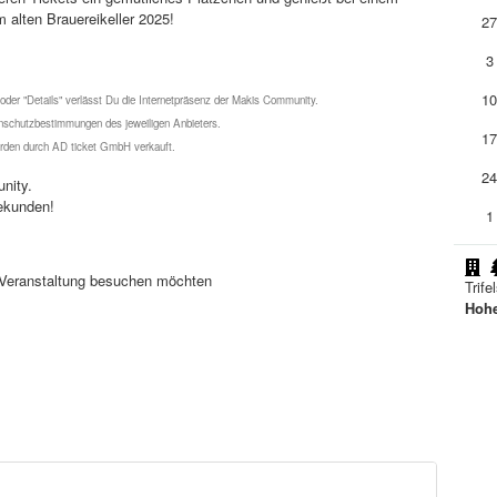
 alten Brauereikeller 2025!
2
3
1
 oder "Details" verlässt Du die Internetpräsenz der Makis Community.
schutzbestimmungen des jeweiligen Anbieters.
1
werden durch AD ticket GmbH verkauft.
2
nity.
ekunden!
1
se Veranstaltung besuchen möchten
Trife
Hohe