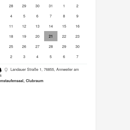
7
28
29
30
31
1
2
4
5
6
7
8
9
0
11
12
13
14
15
16
7
18
19
20
21
22
23
4
25
26
27
28
29
30
2
3
4
5
6
7
Landauer Straße 1, 76855, Annweiler am
ls
nstaufensaal, Clubraum