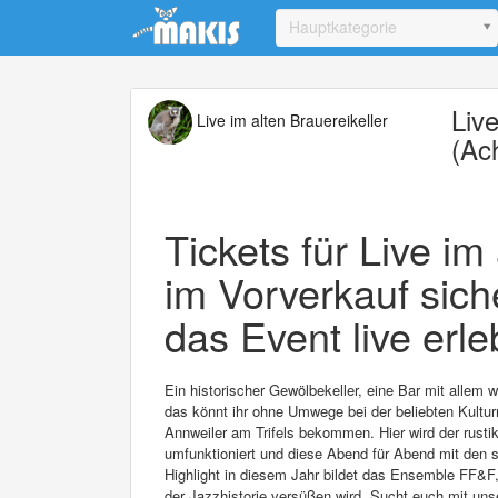
Update cookies preferences
Hauptkategorie
Live
Live im alten Brauereikeller
(Ac
Tickets für Live im 
im Vorverkauf sich
das Event live erle
Ein historischer Gewölbekeller, eine Bar mit allem 
das könnt ihr ohne Umwege bei der beliebten Kulturr
Annweiler am Trifels bekommen. Hier wird der rusti
umfunktioniert und diese Abend für Abend mit den 
Highlight in diesem Jahr bildet das Ensemble FF&F
der Jazzhistorie versüßen wird. Sucht euch mit uns