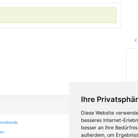
Ihre Privatsphär
Diese Website verwendet
besseres Internet-Erleb
treibende
Kontakt
besser an Ihre Bedürfni
ren
Feedback
außerdem, um Ergebniss