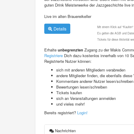
guten Drink Meisterwerke der Jazzgeschichte live im
Live im alten Brauereikeller
Mit einem Klick auf "Kaufen"
Details
Es gelten die AGB und Daten
Tickets für diese Aktivität 
Erhalte
unbegrenzten
Zugang zu der Makis Commu
Registriere
Dich dazu kostenlos innerhalb von 10 S
Registrierte Nutzer können:
sich mit anderen Mitgliedern verabreden
andere Mitglieder finden, die ebenfalls die
Kommentare anderer Nutzer lesen/schreiben
Bewertungen lesen/schreiben
Tickets kaufen
sich an Veranstaltungen anmelden
und vieles mehr!
Bereits registriert?
Login!
Nachrichten