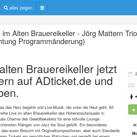
alles zeigen
 im Alten Brauereikeller - Jörg Mattern Tri
htung Programmänderung)
alten Brauereikeller jetzt
2
ern auf ADticket.de und
ben.
was das Herz begehrt und Live-Musik, die unter die Haut geht: All
eihe Live im alten Brauereikeller des Hohenstaufensaals in
kale Charme des Gewölbekellers für eine stilvolle Lounge
schönsten Klängen von Jazz bis Soul gefüllt. Ein besonderes
, das euren Besuch mit Originalkompositionen, aber auch Standards
M
eren Tickets ein gemütliches Plätzchen und genießt bei einem