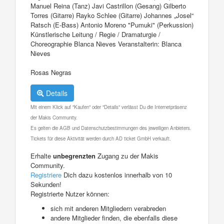
Manuel Reina (Tanz) Javi Castrillon (Gesang) Gilberto
Torres (Gitarre) Rayko Schlee (Gitarre) Johannes „Josel“
Ratsch (E-Bass) Antonio Moreno "Pumuki" (Perkussion)
Künstlerische Leitung / Regie / Dramaturgie /
Choreographie Blanca Nieves Veranstalterin: Blanca
Nieves
Rosas Negras
Details
Mit einem Klick auf "Kaufen" oder "Details" verlässt Du die Internetpräsenz
der Makis Community.
Es gelten die AGB und Datenschutzbestimmungen des jeweiligen Anbieters.
Tickets für diese Aktivität werden durch AD ticket GmbH verkauft.
Erhalte
unbegrenzten
Zugang zu der Makis
Community.
Registriere
Dich dazu kostenlos innerhalb von 10
Sekunden!
Registrierte Nutzer können:
sich mit anderen Mitgliedern verabreden
andere Mitglieder finden, die ebenfalls diese