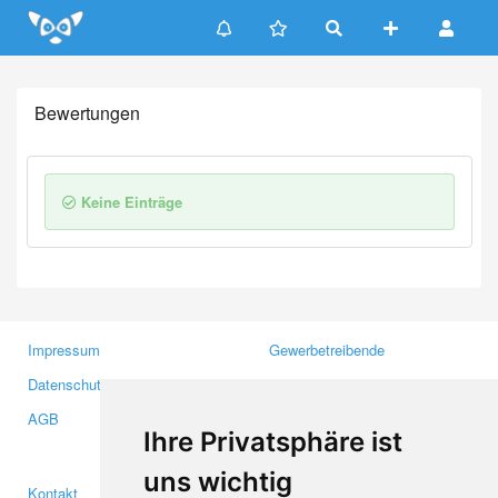
Update cookies preferences
Bewertungen
Keine Einträge
Impressum
Gewerbetreibende
Datenschutzerklärung
Investoren
AGB
Presse
Ihre Privatsphäre ist
Medien
uns wichtig
Kontakt
Facebook