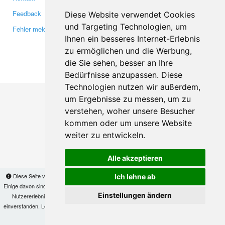
Feedback
Twitter
Diese Website verwendet Cookies
und Targeting Technologien, um
Fehler melden
YouTube
Ihnen ein besseres Internet-Erlebnis
Google+
zu ermöglichen und die Werbung,
die Sie sehen, besser an Ihre
Makis
© Copyright 2026
Bedürfnisse anzupassen. Diese
Technologien nutzen wir außerdem,
um Ergebnisse zu messen, um zu
verstehen, woher unsere Besucher
kommen oder um unsere Website
weiter zu entwickeln.
Alle akzeptieren
Diese Seite verwendet Cookies, um Informationen auf Ihrem Computer zu speichern.
Ich lehne ab
Einige davon sind notwendig, damit unsere Seite funktioniert, andere helfen uns dabei, das
Einstellungen ändern
Nutzererlebnis zu verbessern. Mit der Nutzung dieser Seite erklären Sie sich damit
einverstanden. Lesen Sie unsere
Datenschutzbestimmungen
, um mehr zur Deaktivierung
von Cookies zu erfahren.
OK