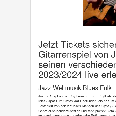
Jetzt Tickets siche
Gitarrenspiel von 
seinen verschied
2023/2024 live erl
Jazz,Weltmusik,Blues,Folk
Joscho Stephan hat Rhythmus im Blut Er gilt als ei
relativ spät zum Gypsy-Jazz gefunden, als er zum 
Fasziniert von den virtuosen Klängen des Gypsy-S
Genre auseinanderzusetzen und fand prompt Gefallen 
spielend leicht seine künstlerische Raffinesse unte