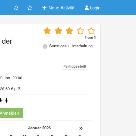
Neue Aktivität
Login
3
von
5
 der
Sonstiges / Unterhaltung
Fertiggestellt
0 Jan. 20:00
28,60 € p.P.
Anmelden
«
»
Januar 2026