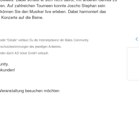
ren. Auf zahlreichen Tourneen konnte Joscho Stephan sein
 können Sie den Musiker live erleben. Dabei harmoniert das
e Konzerte auf die Beine.
 oder "Details" verlässt Du die Internetpräsenz der Makis Community.
schutzbestimmungen des jeweiligen Anbieters.
werden durch AD ticket GmbH verkauft.
nity.
ekunden!
se Veranstaltung besuchen möchten