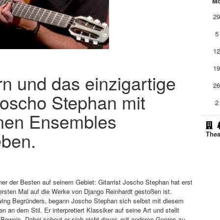
M
2
5
1
1
rn und das einzigartige
2
Joscho Stephan mit
2
enen Ensembles
eben.
Thea
ner der Besten auf seinem Gebiet: Gitarrist Joscho Stephan hat erst
ersten Mal auf die Werke von Django Reinhardt gestoßen ist.
wing Begründers, begann Joscho Stephan sich selbst mit diesem
an dem Stil. Er interpretiert Klassiker auf seine Art und stellt
r Beweis. Dabei scheut er sich nicht davor, mit anderen Genres zu