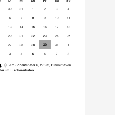
o
Di
Mi
Do
Fr
Sa
So
9
30
31
1
2
3
4
6
7
8
9
10
11
2
13
14
15
16
17
18
9
20
21
22
23
24
25
6
27
28
29
30
31
1
3
4
5
6
7
8
Am Schaufenster 6, 27572, Bremerhaven
ter im Fischereihafen