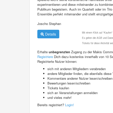
experimentieren und diese miteinander zu kombinie
Publikum begeistern. Auch im Quartett oder im Trio
Ensemble perfekt miteinander und stellt einzigartig
Joscho Stephan
Mit einem Klick auf "Kaufen"
Details
Es gelten die AGB und Daten
Tickets für diese Aktivität 
Erhalte
unbegrenzten
Zugang zu der Makis Commu
Registriere
Dich dazu kostenlos innerhalb von 10 S
Registrierte Nutzer können:
sich mit anderen Mitgliedern verabreden
andere Mitglieder finden, die ebenfalls die
Kommentare anderer Nutzer lesen/schreiben
Bewertungen lesen/schreiben
Tickets kaufen
sich an Veranstaltungen anmelden
und vieles mehr!
Bereits registriert?
Login!