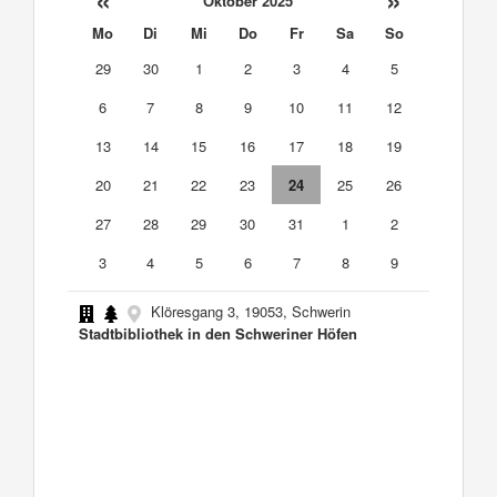
Oktober 2025
Mo
Di
Mi
Do
Fr
Sa
So
29
30
1
2
3
4
5
6
7
8
9
10
11
12
13
14
15
16
17
18
19
20
21
22
23
24
25
26
27
28
29
30
31
1
2
3
4
5
6
7
8
9
Klöresgang 3, 19053, Schwerin
Stadtbibliothek in den Schweriner Höfen