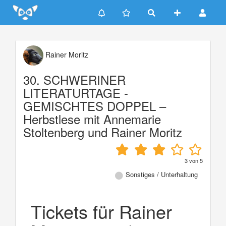
Update cookies preferences
Rainer Moritz
30. SCHWERINER
LITERATURTAGE -
GEMISCHTES DOPPEL –
Herbstlese mit Annemarie
Stoltenberg und Rainer Moritz
3
von
5
Sonstiges / Unterhaltung
Tickets für Rainer