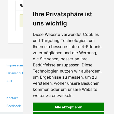
Nachrichten
Ihre Privatsphäre ist
Keine Einträge
uns wichtig
Diese Website verwendet Cookies
und Targeting Technologien, um
Ihnen ein besseres Internet-Erlebnis
zu ermöglichen und die Werbung,
die Sie sehen, besser an Ihre
Bedürfnisse anzupassen. Diese
Impressum
Gewerbetreibende
Technologien nutzen wir außerdem,
Datenschutzerklärung
Investoren
um Ergebnisse zu messen, um zu
AGB
Presse
verstehen, woher unsere Besucher
Medien
kommen oder um unsere Website
weiter zu entwickeln.
Kontakt
Facebook
Feedback
Twitter
Alle akzeptieren
Fehler melden
YouTube