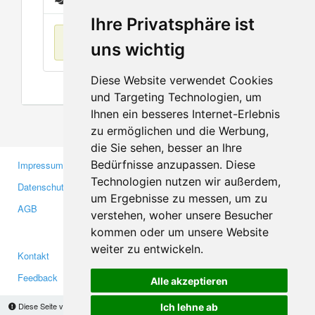
Ihre Privatsphäre ist
Keine Einträge
uns wichtig
Diese Website verwendet Cookies
und Targeting Technologien, um
Ihnen ein besseres Internet-Erlebnis
zu ermöglichen und die Werbung,
die Sie sehen, besser an Ihre
Bedürfnisse anzupassen. Diese
Impressum
Gewerbetreibende
Technologien nutzen wir außerdem,
Datenschutzerklärung
Investoren
um Ergebnisse zu messen, um zu
AGB
Presse
verstehen, woher unsere Besucher
Medien
kommen oder um unsere Website
weiter zu entwickeln.
Kontakt
Facebook
Feedback
Twitter
Alle akzeptieren
Fehler melden
YouTube
Diese Seite verwendet Cookies, um Informationen auf Ihrem Computer zu speichern.
Ich lehne ab