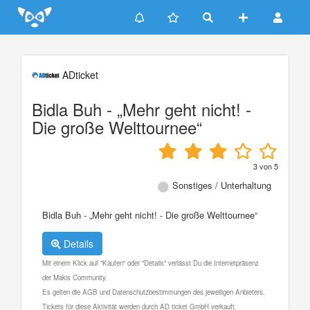
Update cookies preferences
ADticket
Bidla Buh - „Mehr geht nicht! -
Die große Welttournee“
3
von
5
Sonstiges / Unterhaltung
Bidla Buh - „Mehr geht nicht! - Die große Welttournee“
Details
Mit einem Klick auf "Kaufen" oder "Details" verlässt Du die Internetpräsenz
der Makis Community.
Es gelten die AGB und Datenschutzbestimmungen des jeweiligen Anbieters.
Tickets für diese Aktivität werden durch AD ticket GmbH verkauft.