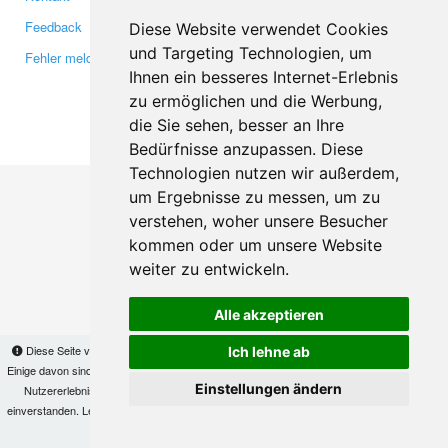
Feedback
Twitter
Diese Website verwendet Cookies
und Targeting Technologien, um
Fehler melden
YouTube
Ihnen ein besseres Internet-Erlebnis
Google+
zu ermöglichen und die Werbung,
die Sie sehen, besser an Ihre
Makis
© Copyright 2026
Bedürfnisse anzupassen. Diese
Technologien nutzen wir außerdem,
um Ergebnisse zu messen, um zu
verstehen, woher unsere Besucher
kommen oder um unsere Website
weiter zu entwickeln.
Alle akzeptieren
Diese Seite verwendet Cookies, um Informationen auf Ihrem Computer zu speichern.
Ich lehne ab
Einige davon sind notwendig, damit unsere Seite funktioniert, andere helfen uns dabei, das
Einstellungen ändern
Nutzererlebnis zu verbessern. Mit der Nutzung dieser Seite erklären Sie sich damit
einverstanden. Lesen Sie unsere
Datenschutzbestimmungen
, um mehr zur Deaktivierung
von Cookies zu erfahren.
OK