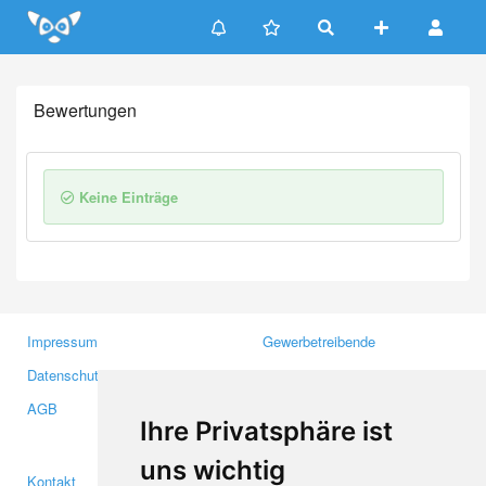
Update cookies preferences
Bewertungen
Keine Einträge
Impressum
Gewerbetreibende
Datenschutzerklärung
Investoren
AGB
Presse
Ihre Privatsphäre ist
Medien
uns wichtig
Kontakt
Facebook