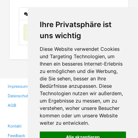
Nachrichten
Ihre Privatsphäre ist
Keine Einträge
uns wichtig
Diese Website verwendet Cookies
und Targeting Technologien, um
Ihnen ein besseres Internet-Erlebnis
zu ermöglichen und die Werbung,
die Sie sehen, besser an Ihre
Bedürfnisse anzupassen. Diese
Impressum
Gewerbetreibende
Technologien nutzen wir außerdem,
Datenschutzerklärung
Investoren
um Ergebnisse zu messen, um zu
AGB
Presse
verstehen, woher unsere Besucher
Medien
kommen oder um unsere Website
weiter zu entwickeln.
Kontakt
Facebook
Feedback
Twitter
Alle akzeptieren