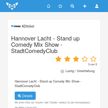
Update cookies preferences
ADticket
Hannover Lacht - Stand up
Comedy Mix Show -
StadtComedyClub
3
von
5
Lustig / Unterhaltung
Hannover Lacht - Stand up Comedy Mix Show -
StadtComedyClub
Details
Mit einem Klick auf "Kaufen" oder "Details" verlässt Du die Internetpräsenz
der Makis Community.