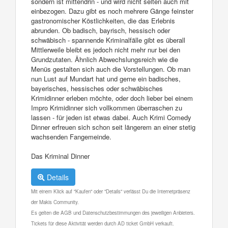
sondern ist mittendrin - und wird nicht selten auch mit
einbezogen. Dazu gibt es noch mehrere Gänge feinster
gastronomischer Köstlichkeiten, die das Erlebnis
abrunden. Ob badisch, bayrisch, hessisch oder
schwäbisch - spannende Kriminalfälle gibt es überall
Mittlerweile bleibt es jedoch nicht mehr nur bei den
Grundzutaten. Ähnlich Abwechslungsreich wie die
Menüs gestalten sich auch die Vorstellungen. Ob man
nun Lust auf Mundart hat und gerne ein badisches,
bayerisches, hessisches oder schwäbisches
Krimidinner erleben möchte, oder doch lieber bei einem
Impro Krimidinner sich vollkommen überraschen zu
lassen - für jeden ist etwas dabei. Auch Krimi Comedy
Dinner erfreuen sich schon seit längerem an einer stetig
wachsenden Fangemeinde.
Das Kriminal Dinner
Details
Mit einem Klick auf "Kaufen" oder "Details" verlässt Du die Internetpräsenz
der Makis Community.
Es gelten die AGB und Datenschutzbestimmungen des jeweiligen Anbieters.
Tickets für diese Aktivität werden durch AD ticket GmbH verkauft.