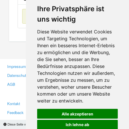
Ihre Privatsphäre ist
Keine Einträge
uns wichtig
Diese Website verwendet Cookies
und Targeting Technologien, um
Ihnen ein besseres Internet-Erlebnis
zu ermöglichen und die Werbung,
die Sie sehen, besser an Ihre
Bedürfnisse anzupassen. Diese
Impressum
Gewerbetreibende
Technologien nutzen wir außerdem,
Datenschutzerklärung
Investoren
um Ergebnisse zu messen, um zu
AGB
Presse
verstehen, woher unsere Besucher
Medien
kommen oder um unsere Website
weiter zu entwickeln.
Kontakt
Facebook
Feedback
Twitter
Alle akzeptieren
Fehler melden
YouTube
Diese Seite verwendet Cookies, um Informationen auf Ihrem Computer zu speichern.
Ich lehne ab