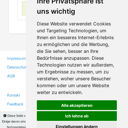
Ihre Privatsphäre ist
Keine Einträge
uns wichtig
Diese Website verwendet Cookies
und Targeting Technologien, um
Ihnen ein besseres Internet-Erlebnis
zu ermöglichen und die Werbung,
die Sie sehen, besser an Ihre
Bedürfnisse anzupassen. Diese
Impressum
Gewerbetreibende
Technologien nutzen wir außerdem,
Datenschutzerklärung
Investoren
um Ergebnisse zu messen, um zu
AGB
Presse
verstehen, woher unsere Besucher
Medien
kommen oder um unsere Website
weiter zu entwickeln.
Kontakt
Facebook
Feedback
Twitter
Alle akzeptieren
Fehler melden
YouTube
Diese Seite verwendet Cookies, um Informationen auf Ihrem Computer zu speichern.
Ich lehne ab
Google+
Einige davon sind notwendig, damit unsere Seite funktioniert, andere helfen uns dabei, das
Einstellungen ändern
Nutzererlebnis zu verbessern. Mit der Nutzung dieser Seite erklären Sie sich damit