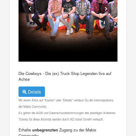
Die Cowboys - Die (ex) Truck Stop Legenden live auf
Achse
Details
Mit einem Klick auf "Kaufen" oder "Details" verlässt Du die Internetpräsenz
der Makis Community.
Es gelten die AGB und Datenschutzbestimmungen des jeweiligen Anbieters.
Tickets für diese Aktivität werden durch AD ticket GmbH verkauft.
Erhalte
unbegrenzten
Zugang zu der Makis
Community.