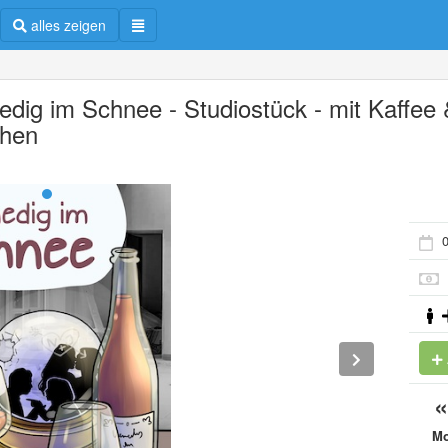
alles zeigen
edig im Schnee - Studiostück - mit Kaffee
hen
0
M