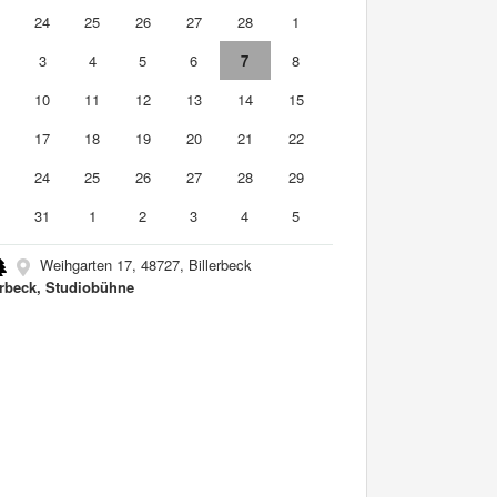
3
24
25
26
27
28
1
3
4
5
6
7
8
10
11
12
13
14
15
6
17
18
19
20
21
22
3
24
25
26
27
28
29
0
31
1
2
3
4
5
Weihgarten 17, 48727, Billerbeck
erbeck, Studiobühne