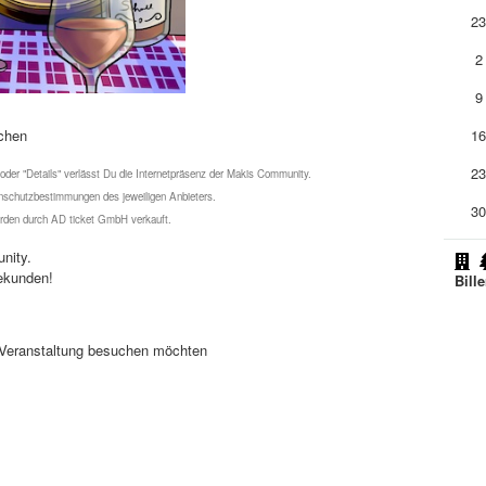
2
2
9
uchen
1
2
 oder "Details" verlässt Du die Internetpräsenz der Makis Community.
schutzbestimmungen des jeweiligen Anbieters.
3
werden durch AD ticket GmbH verkauft.
nity.
ekunden!
Bill
se Veranstaltung besuchen möchten