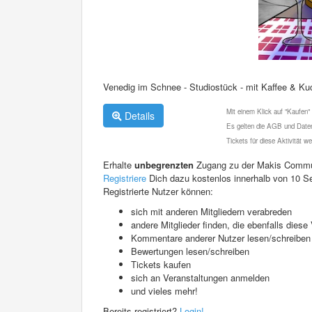
Venedig im Schnee - Studiostück - mit Kaffee & K
Mit einem Klick auf "Kaufen"
Details
Es gelten die AGB und Daten
Tickets für diese Aktivität 
Erhalte
unbegrenzten
Zugang zu der Makis Commu
Registriere
Dich dazu kostenlos innerhalb von 10 S
Registrierte Nutzer können:
sich mit anderen Mitgliedern verabreden
andere Mitglieder finden, die ebenfalls die
Kommentare anderer Nutzer lesen/schreiben
Bewertungen lesen/schreiben
Tickets kaufen
sich an Veranstaltungen anmelden
und vieles mehr!
Bereits registriert?
Login!