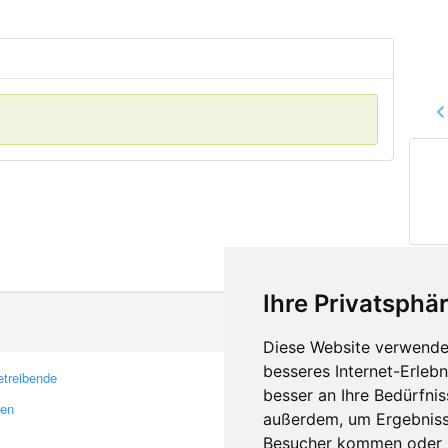
Ihre Privatsphär
Diese Website verwendet
besseres Internet-Erleb
treibende
Kontakt
besser an Ihre Bedürfni
ren
Feedback
außerdem, um Ergebniss
Fehler melden
Besucher kommen oder u