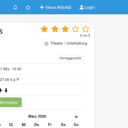
Neue Aktivität
Login
 &
3
von
5
Theater / Unterhaltung
Fertiggestellt
7 Mrz. 15:00
27,00 € p.P.
Anmelden
«
»
März 2026
o
Di
Mi
Do
Fr
Sa
So