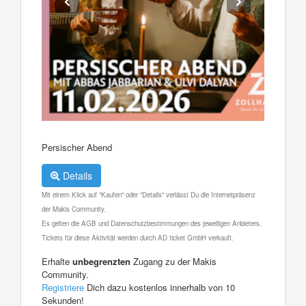
Persischer Abend
Details
Mit einem Klick auf "Kaufen" oder "Details" verlässt Du die Internetpräsenz
der Makis Community.
Es gelten die AGB und Datenschutzbestimmungen des jeweiligen Anbieters.
Tickets für diese Aktivität werden durch AD ticket GmbH verkauft.
Erhalte
unbegrenzten
Zugang zu der Makis
Community.
Registriere
Dich dazu kostenlos innerhalb von 10
Sekunden!