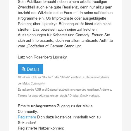
Sein Publikum braucht neben einem arbeitsfreudigen
Zwerchfell auch eine gute Resilienz, denn nur allzu gern
bezieht der Witzbold seine Fans mit in seine satirischen
Programme ein. Ob Improkünste oder ausgeklügelte
Pointen; über Lipinskys Bühnenqualität lässt sich nicht
streiten! Das beweisen auch seine zahlreichen
Auszeichnungen für Kabarett und Comedy. Freuen Sie
sich auf interessante, doch vor allem amüsante Auftritte
vom „Godfather of German Stand up“.
Lutz von Rosenberg Lipinsky
Details
Mit einem Klick auf "Kaufen" oder "Details" verlässt Du die Internetpräsenz
der Makis Community.
Es gelten die AGB und Datenschutzbestimmungen des jeweiligen Anbieters.
Tickets für diese Aktivität werden durch AD ticket GmbH verkauft.
Erhalte
unbegrenzten
Zugang zu der Makis
Community.
Registriere
Dich dazu kostenlos innerhalb von 10
Sekunden!
Registrierte Nutzer können: