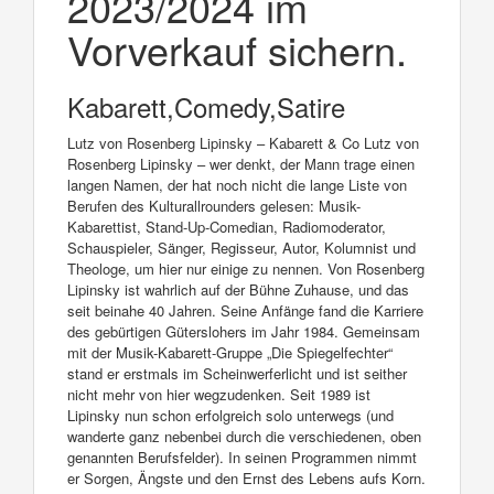
2023/2024 im
Vorverkauf sichern.
Kabarett,Comedy,Satire
Lutz von Rosenberg Lipinsky – Kabarett & Co Lutz von
Rosenberg Lipinsky – wer denkt, der Mann trage einen
langen Namen, der hat noch nicht die lange Liste von
Berufen des Kulturallrounders gelesen: Musik-
Kabarettist, Stand-Up-Comedian, Radiomoderator,
Schauspieler, Sänger, Regisseur, Autor, Kolumnist und
Theologe, um hier nur einige zu nennen. Von Rosenberg
Lipinsky ist wahrlich auf der Bühne Zuhause, und das
seit beinahe 40 Jahren. Seine Anfänge fand die Karriere
des gebürtigen Güterslohers im Jahr 1984. Gemeinsam
mit der Musik-Kabarett-Gruppe „Die Spiegelfechter“
stand er erstmals im Scheinwerferlicht und ist seither
nicht mehr von hier wegzudenken. Seit 1989 ist
Lipinsky nun schon erfolgreich solo unterwegs (und
wanderte ganz nebenbei durch die verschiedenen, oben
genannten Berufsfelder). In seinen Programmen nimmt
er Sorgen, Ängste und den Ernst des Lebens aufs Korn.