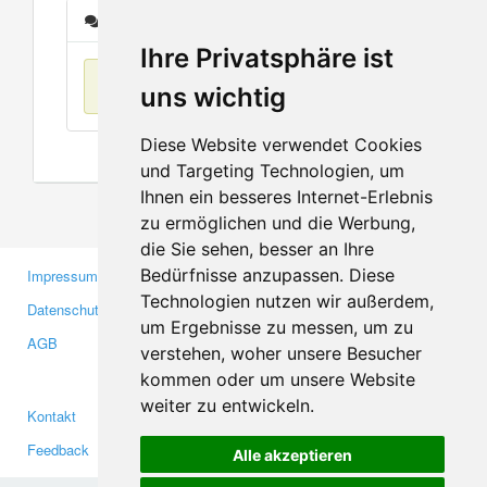
Nachrichten
Ihre Privatsphäre ist
Keine Einträge
uns wichtig
Diese Website verwendet Cookies
und Targeting Technologien, um
Ihnen ein besseres Internet-Erlebnis
zu ermöglichen und die Werbung,
die Sie sehen, besser an Ihre
Bedürfnisse anzupassen. Diese
Impressum
Gewerbetreibende
Technologien nutzen wir außerdem,
Datenschutzerklärung
Investoren
um Ergebnisse zu messen, um zu
AGB
Presse
verstehen, woher unsere Besucher
Medien
kommen oder um unsere Website
weiter zu entwickeln.
Kontakt
Facebook
Feedback
Twitter
Alle akzeptieren
Fehler melden
YouTube