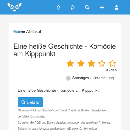
Update cookies preferences
ADticket
Eine heiße Geschichte - Komödie
am Kipppunkt
3
von
5
Sonstiges / Unterhaltung
Eine heiße Geschichte - Komödie am Kipppunkt
Details
Mit einem Klick auf "Kaufen" oder "Details" verlässt Du die Internetpräsenz
der Makis Community.
Es gelten die AGB und Datenschutzbestimmungen des jeweiligen Anbieters.
Tickets für diese Aktivität werden durch AD ticket GmbH verkauft.