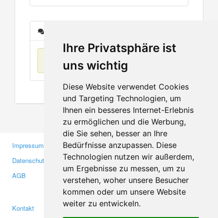
Nachrichten
Ihre Privatsphäre ist
Keine Einträge
uns wichtig
Diese Website verwendet Cookies
und Targeting Technologien, um
Ihnen ein besseres Internet-Erlebnis
zu ermöglichen und die Werbung,
die Sie sehen, besser an Ihre
Bedürfnisse anzupassen. Diese
Impressum
Gewerbetreibende
Technologien nutzen wir außerdem,
Datenschutzerklärung
Investoren
um Ergebnisse zu messen, um zu
AGB
Presse
verstehen, woher unsere Besucher
Medien
kommen oder um unsere Website
weiter zu entwickeln.
Kontakt
Facebook