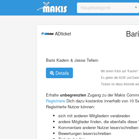
Update cookies preferences
Hauptkategorie
Bar
ADticket
Baris Kadem & Jesse Tellem
Mit einem Klick auf "Kaufen"
Details
Es gelten die AGB und Daten
Tickets für diese Aktivität 
Erhalte
unbegrenzten
Zugang zu der Makis Commu
Registriere
Dich dazu kostenlos innerhalb von 10 S
Registrierte Nutzer können:
sich mit anderen Mitgliedern verabreden
andere Mitglieder finden, die ebenfalls die
Kommentare anderer Nutzer lesen/schreiben
Bewertungen lesen/schreiben