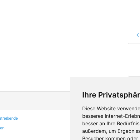
Ihre Privatsphär
Diese Website verwendet
besseres Internet-Erleb
treibende
Kontakt
besser an Ihre Bedürfni
ren
Feedback
außerdem, um Ergebniss
Fehler melden
Besucher kommen oder u