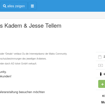
alles zeigen
is Kadem & Jesse Tellem
 oder "Details" verlässt Du die Internetpräsenz der Makis Community.
2
schutzbestimmungen des jeweiligen Anbieters.
werden durch AD ticket GmbH verkauft.
nity.
ekunden!
se Veranstaltung besuchen möchten
M