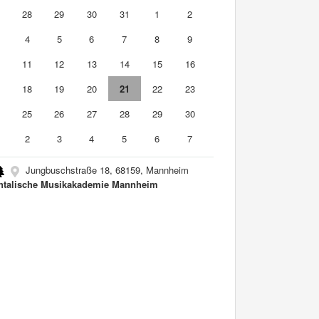
7
28
29
30
31
1
2
4
5
6
7
8
9
0
11
12
13
14
15
16
7
18
19
20
21
22
23
4
25
26
27
28
29
30
2
3
4
5
6
7
Jungbuschstraße 18, 68159, Mannheim
ntalische Musikakademie Mannheim