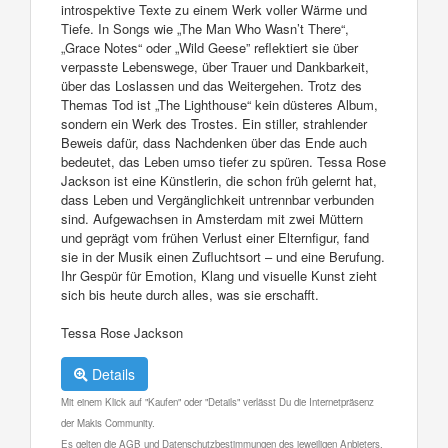
introspektive Texte zu einem Werk voller Wärme und
Tiefe. In Songs wie „The Man Who Wasn’t There“,
„Grace Notes“ oder „Wild Geese” reflektiert sie über
verpasste Lebenswege, über Trauer und Dankbarkeit,
über das Loslassen und das Weitergehen. Trotz des
Themas Tod ist „The Lighthouse“ kein düsteres Album,
sondern ein Werk des Trostes. Ein stiller, strahlender
Beweis dafür, dass Nachdenken über das Ende auch
bedeutet, das Leben umso tiefer zu spüren. Tessa Rose
Jackson ist eine Künstlerin, die schon früh gelernt hat,
dass Leben und Vergänglichkeit untrennbar verbunden
sind. Aufgewachsen in Amsterdam mit zwei Müttern
und geprägt vom frühen Verlust einer Elternfigur, fand
sie in der Musik einen Zufluchtsort – und eine Berufung.
Ihr Gespür für Emotion, Klang und visuelle Kunst zieht
sich bis heute durch alles, was sie erschafft.
Tessa Rose Jackson
Details
Mit einem Klick auf "Kaufen" oder "Details" verlässt Du die Internetpräsenz
der Makis Community.
Es gelten die AGB und Datenschutzbestimmungen des jeweiligen Anbieters.