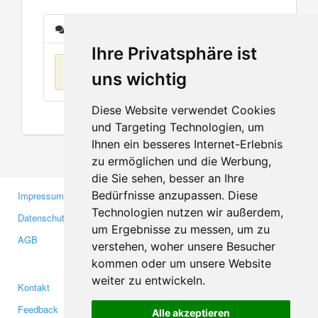
Nachrichten
Ihre Privatsphäre ist
Keine Einträge
uns wichtig
Diese Website verwendet Cookies
und Targeting Technologien, um
Ihnen ein besseres Internet-Erlebnis
zu ermöglichen und die Werbung,
die Sie sehen, besser an Ihre
Bedürfnisse anzupassen. Diese
Impressum
Gewerbetreibende
Technologien nutzen wir außerdem,
Datenschutzerklärung
Investoren
um Ergebnisse zu messen, um zu
AGB
Presse
verstehen, woher unsere Besucher
Medien
kommen oder um unsere Website
weiter zu entwickeln.
Kontakt
Facebook
Feedback
Twitter
Alle akzeptieren