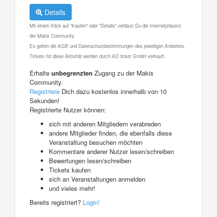
Details
Mit einem Klick auf "Kaufen" oder "Details" verlässt Du die Internetpräsenz
der Makis Community.
Es gelten die AGB und Datenschutzbestimmungen des jeweiligen Anbieters.
Tickets für diese Aktivität werden durch AD ticket GmbH verkauft.
Erhalte
unbegrenzten
Zugang zu der Makis
Community.
Registriere
Dich dazu kostenlos innerhalb von 10
Sekunden!
Registrierte Nutzer können:
sich mit anderen Mitgliedern verabreden
andere Mitglieder finden, die ebenfalls diese
Veranstaltung besuchen möchten
Kommentare anderer Nutzer lesen/schreiben
Bewertungen lesen/schreiben
Tickets kaufen
sich an Veranstaltungen anmelden
und vieles mehr!
Bereits registriert?
Login!