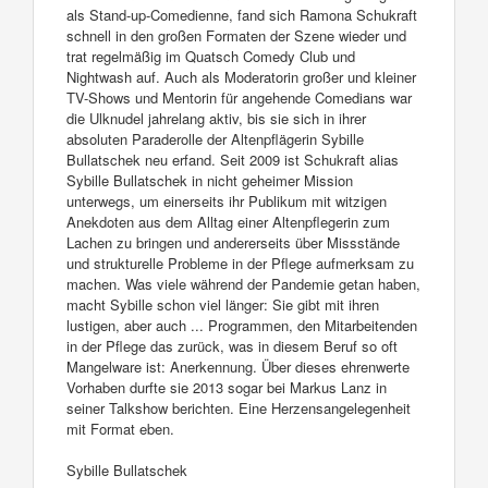
als Stand-up-Comedienne, fand sich Ramona Schukraft
schnell in den großen Formaten der Szene wieder und
trat regelmäßig im Quatsch Comedy Club und
Nightwash auf. Auch als Moderatorin großer und kleiner
TV-Shows und Mentorin für angehende Comedians war
die Ulknudel jahrelang aktiv, bis sie sich in ihrer
absoluten Paraderolle der Altenpflägerin Sybille
Bullatschek neu erfand. Seit 2009 ist Schukraft alias
Sybille Bullatschek in nicht geheimer Mission
unterwegs, um einerseits ihr Publikum mit witzigen
Anekdoten aus dem Alltag einer Altenpflegerin zum
Lachen zu bringen und andererseits über Missstände
und strukturelle Probleme in der Pflege aufmerksam zu
machen. Was viele während der Pandemie getan haben,
macht Sybille schon viel länger: Sie gibt mit ihren
lustigen, aber auch ... Programmen, den Mitarbeitenden
in der Pflege das zurück, was in diesem Beruf so oft
Mangelware ist: Anerkennung. Über dieses ehrenwerte
Vorhaben durfte sie 2013 sogar bei Markus Lanz in
seiner Talkshow berichten. Eine Herzensangelegenheit
mit Format eben.
Sybille Bullatschek