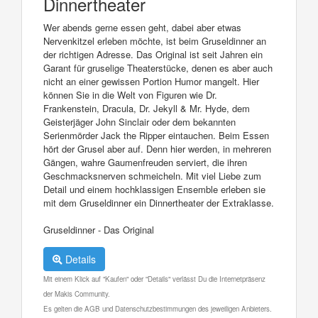
Dinnertheater
Wer abends gerne essen geht, dabei aber etwas
Nervenkitzel erleben möchte, ist beim Gruseldinner an
der richtigen Adresse. Das Original ist seit Jahren ein
Garant für gruselige Theaterstücke, denen es aber auch
nicht an einer gewissen Portion Humor mangelt. Hier
können Sie in die Welt von Figuren wie Dr.
Frankenstein, Dracula, Dr. Jekyll & Mr. Hyde, dem
Geisterjäger John Sinclair oder dem bekannten
Serienmörder Jack the Ripper eintauchen. Beim Essen
hört der Grusel aber auf. Denn hier werden, in mehreren
Gängen, wahre Gaumenfreuden serviert, die ihren
Geschmacksnerven schmeicheln. Mit viel Liebe zum
Detail und einem hochklassigen Ensemble erleben sie
mit dem Gruseldinner ein Dinnertheater der Extraklasse.
Gruseldinner - Das Original
Details
Mit einem Klick auf "Kaufen" oder "Details" verlässt Du die Internetpräsenz
der Makis Community.
Es gelten die AGB und Datenschutzbestimmungen des jeweiligen Anbieters.