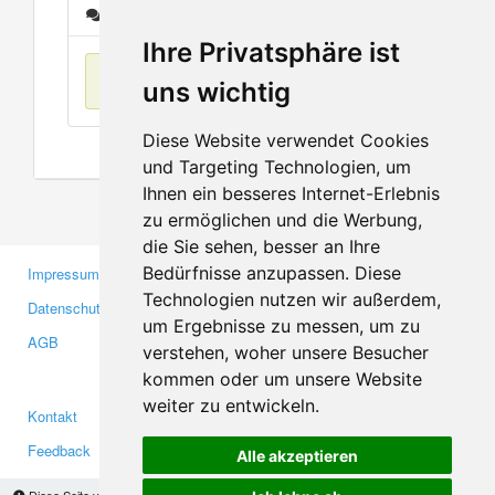
Nachrichten
Ihre Privatsphäre ist
Keine Einträge
uns wichtig
Diese Website verwendet Cookies
und Targeting Technologien, um
Ihnen ein besseres Internet-Erlebnis
zu ermöglichen und die Werbung,
die Sie sehen, besser an Ihre
Bedürfnisse anzupassen. Diese
Impressum
Gewerbetreibende
Technologien nutzen wir außerdem,
Datenschutzerklärung
Investoren
um Ergebnisse zu messen, um zu
AGB
Presse
verstehen, woher unsere Besucher
Medien
kommen oder um unsere Website
weiter zu entwickeln.
Kontakt
Facebook
Feedback
Twitter
Alle akzeptieren
Fehler melden
YouTube
Diese Seite verwendet Cookies, um Informationen auf Ihrem Computer zu speichern.