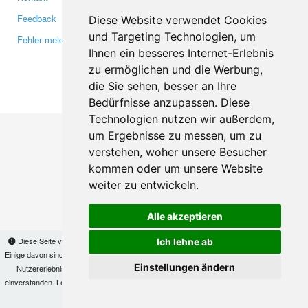
Feedback
Twitter
Diese Website verwendet Cookies
und Targeting Technologien, um
Fehler melden
YouTube
Ihnen ein besseres Internet-Erlebnis
Google+
zu ermöglichen und die Werbung,
die Sie sehen, besser an Ihre
Makis
© Copyright 2026
Bedürfnisse anzupassen. Diese
Technologien nutzen wir außerdem,
um Ergebnisse zu messen, um zu
verstehen, woher unsere Besucher
kommen oder um unsere Website
weiter zu entwickeln.
Alle akzeptieren
Diese Seite verwendet Cookies, um Informationen auf Ihrem Computer zu speichern.
Ich lehne ab
Einige davon sind notwendig, damit unsere Seite funktioniert, andere helfen uns dabei, das
Einstellungen ändern
Nutzererlebnis zu verbessern. Mit der Nutzung dieser Seite erklären Sie sich damit
einverstanden. Lesen Sie unsere
Datenschutzbestimmungen
, um mehr zur Deaktivierung
von Cookies zu erfahren.
OK