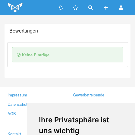
Update cookies preferences
Bewertungen
Keine Einträge
Impressum
Gewerbetreibende
Datenschutzerklärung
Investoren
AGB
Presse
Ihre Privatsphäre ist
Medien
uns wichtig
Kontakt
Facebook