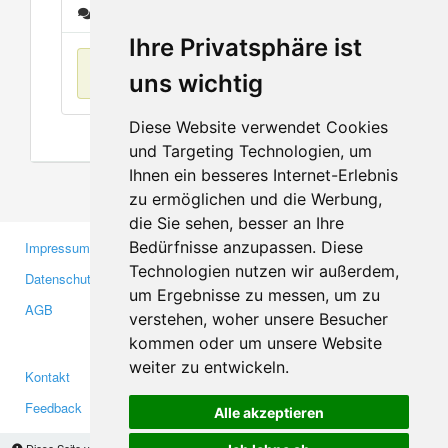
Nachrichten
Ihre Privatsphäre ist
Keine Einträge
uns wichtig
Diese Website verwendet Cookies
und Targeting Technologien, um
Ihnen ein besseres Internet-Erlebnis
zu ermöglichen und die Werbung,
die Sie sehen, besser an Ihre
Bedürfnisse anzupassen. Diese
Impressum
Gewerbetreibende
Technologien nutzen wir außerdem,
Datenschutzerklärung
Investoren
um Ergebnisse zu messen, um zu
AGB
Presse
verstehen, woher unsere Besucher
Medien
kommen oder um unsere Website
weiter zu entwickeln.
Kontakt
Facebook
Feedback
Twitter
Alle akzeptieren
Fehler melden
YouTube
Diese Seite verwendet Cookies, um Informationen auf Ihrem Computer zu speichern.