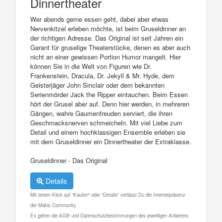
Dinnertheater
Wer abends gerne essen geht, dabei aber etwas
Nervenkitzel erleben möchte, ist beim Gruseldinner an
der richtigen Adresse. Das Original ist seit Jahren ein
Garant für gruselige Theaterstücke, denen es aber auch
nicht an einer gewissen Portion Humor mangelt. Hier
können Sie in die Welt von Figuren wie Dr.
Frankenstein, Dracula, Dr. Jekyll & Mr. Hyde, dem
Geisterjäger John Sinclair oder dem bekannten
Serienmörder Jack the Ripper eintauchen. Beim Essen
hört der Grusel aber auf. Denn hier werden, in mehreren
Gängen, wahre Gaumenfreuden serviert, die ihren
Geschmacksnerven schmeicheln. Mit viel Liebe zum
Detail und einem hochklassigen Ensemble erleben sie
mit dem Gruseldinner ein Dinnertheater der Extraklasse.
Gruseldinner - Das Original
Details
Mit einem Klick auf "Kaufen" oder "Details" verlässt Du die Internetpräsenz
der Makis Community.
Es gelten die AGB und Datenschutzbestimmungen des jeweiligen Anbieters.