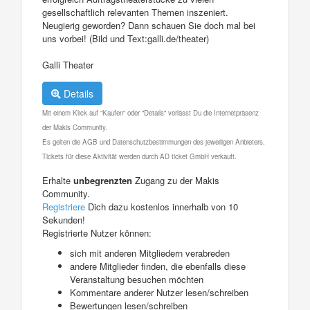
gesellschaftlich relevanten Themen inszeniert.
Neugierig geworden? Dann schauen Sie doch mal bei
uns vorbei! (Bild und Text:galli.de/theater)
Galli Theater
Details
Mit einem Klick auf "Kaufen" oder "Details" verlässt Du die Internetpräsenz
der Makis Community.
Es gelten die AGB und Datenschutzbestimmungen des jeweiligen Anbieters.
Tickets für diese Aktivität werden durch AD ticket GmbH verkauft.
Erhalte
unbegrenzten
Zugang zu der Makis
Community.
Registriere
Dich dazu kostenlos innerhalb von 10
Sekunden!
Registrierte Nutzer können:
sich mit anderen Mitgliedern verabreden
andere Mitglieder finden, die ebenfalls diese
Veranstaltung besuchen möchten
Kommentare anderer Nutzer lesen/schreiben
Bewertungen lesen/schreiben