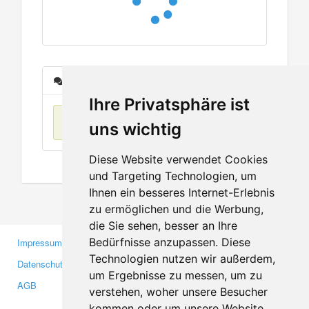
Nachrichten
Ihre Privatsphäre ist
Keine Einträge
uns wichtig
Diese Website verwendet Cookies
und Targeting Technologien, um
Ihnen ein besseres Internet-Erlebnis
zu ermöglichen und die Werbung,
die Sie sehen, besser an Ihre
Bedürfnisse anzupassen. Diese
Impressum
Gewerbetreibende
Technologien nutzen wir außerdem,
Datenschutzerklärung
Investoren
um Ergebnisse zu messen, um zu
AGB
Presse
verstehen, woher unsere Besucher
Medien
kommen oder um unsere Website