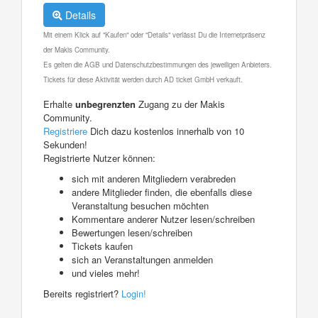
Details
Mit einem Klick auf "Kaufen" oder "Details" verlässt Du die Internetpräsenz
der Makis Community.
Es gelten die AGB und Datenschutzbestimmungen des jeweiligen Anbieters.
Tickets für diese Aktivität werden durch AD ticket GmbH verkauft.
Erhalte
unbegrenzten
Zugang zu der Makis
Community.
Registriere
Dich dazu kostenlos innerhalb von 10
Sekunden!
Registrierte Nutzer können:
sich mit anderen Mitgliedern verabreden
andere Mitglieder finden, die ebenfalls diese
Veranstaltung besuchen möchten
Kommentare anderer Nutzer lesen/schreiben
Bewertungen lesen/schreiben
Tickets kaufen
sich an Veranstaltungen anmelden
und vieles mehr!
Bereits registriert?
Login!