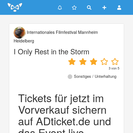
Update cookies preferences
Internationales Filmfestival Mannheim
Heidelberg
I Only Rest in the Storm
3
von
5
Sonstiges / Unterhaltung
Tickets für jetzt im
Vorverkauf sichern
auf ADticket.de und
das Event live