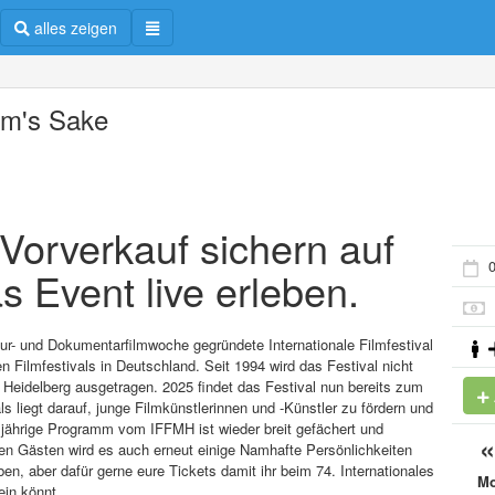
alles zeigen
m's Sake
m Vorverkauf sichern auf
0
s Event live erleben.
ltur- und Dokumentarfilmwoche gegründete Internationale Filmfestival
 Filmfestivals in Deutschland. Seit 1994 wird das Festival nicht
Heidelberg ausgetragen. 2025 findet das Festival nun bereits zum
s liegt darauf, junge Filmkünstlerinnen und -Künstler zu fördern und
esjährige Programm vom IFFMH ist wieder breit gefächert und
en Gästen wird es auch erneut einige Namhafte Persönlichkeiten
, aber dafür gerne eure Tickets damit ihr beim 74. Internationales
M
ein könnt.