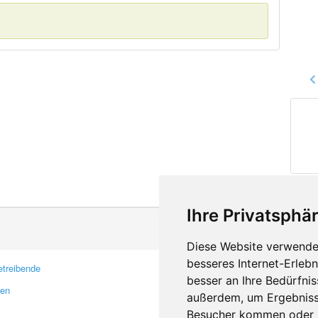
Ihre Privatsphär
Diese Website verwendet
besseres Internet-Erleb
treibende
Kontakt
besser an Ihre Bedürfni
ren
Feedback
außerdem, um Ergebniss
Fehler melden
Besucher kommen oder u