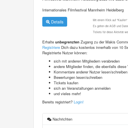
Internationales Filmfestival Mannheim Heidelberg
Mit einem Klick auf "Kaufen"
Details
Es gelten die AGB und Daten
Tickets für diese Aktivität 
Erhalte
unbegrenzten
Zugang zu der Makis Commu
Registriere
Dich dazu kostenlos innerhalb von 10 S
Registrierte Nutzer können:
sich mit anderen Mitgliedern verabreden
andere Mitglieder finden, die ebenfalls die
Kommentare anderer Nutzer lesen/schreiben
Bewertungen lesen/schreiben
Tickets kaufen
sich an Veranstaltungen anmelden
und vieles mehr!
Bereits registriert?
Login!
Nachrichten