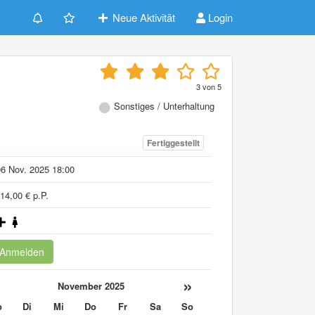
Neue Aktivität
Login
3
von
5
Sonstiges / Unterhaltung
Fertiggestellt
6 Nov. 2025 18:00
14,00 € p.P.
Anmelden
«
»
November 2025
o
Di
Mi
Do
Fr
Sa
So