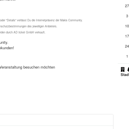
2
3
 oder "Details" verlässt Du die Internetpräsenz der Makis Community.
1
schutzbestimmungen des jeweiligen Anbieters.
werden durch AD ticket GmbH verkauft.
1
nity.
2
ekunden!
1
se Veranstaltung besuchen möchten
Stad