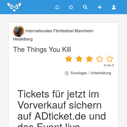
Update cookies preferences
Internationales Filmfestival Mannheim
Heidelberg
The Things You Kill
3
von
5
Sonstiges / Unterhaltung
Tickets für jetzt im
Vorverkauf sichern
auf ADticket.de und
das Event live