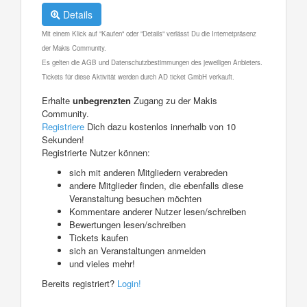
Details
Mit einem Klick auf "Kaufen" oder "Details" verlässt Du die Internetpräsenz
der Makis Community.
Es gelten die AGB und Datenschutzbestimmungen des jeweiligen Anbieters.
Tickets für diese Aktivität werden durch AD ticket GmbH verkauft.
Erhalte
unbegrenzten
Zugang zu der Makis
Community.
Registriere
Dich dazu kostenlos innerhalb von 10
Sekunden!
Registrierte Nutzer können:
sich mit anderen Mitgliedern verabreden
andere Mitglieder finden, die ebenfalls diese
Veranstaltung besuchen möchten
Kommentare anderer Nutzer lesen/schreiben
Bewertungen lesen/schreiben
Tickets kaufen
sich an Veranstaltungen anmelden
und vieles mehr!
Bereits registriert?
Login!