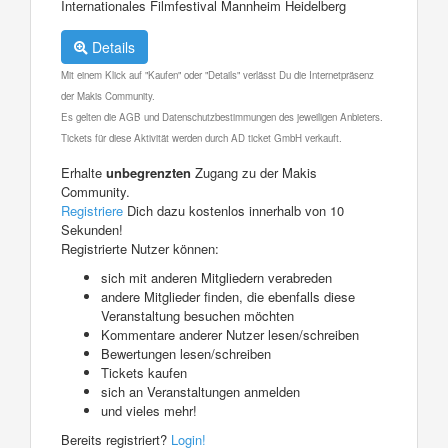
Internationales Filmfestival Mannheim Heidelberg
Details
Mit einem Klick auf "Kaufen" oder "Details" verlässt Du die Internetpräsenz
der Makis Community.
Es gelten die AGB und Datenschutzbestimmungen des jeweiligen Anbieters.
Tickets für diese Aktivität werden durch AD ticket GmbH verkauft.
Erhalte
unbegrenzten
Zugang zu der Makis
Community.
Registriere
Dich dazu kostenlos innerhalb von 10
Sekunden!
Registrierte Nutzer können:
sich mit anderen Mitgliedern verabreden
andere Mitglieder finden, die ebenfalls diese
Veranstaltung besuchen möchten
Kommentare anderer Nutzer lesen/schreiben
Bewertungen lesen/schreiben
Tickets kaufen
sich an Veranstaltungen anmelden
und vieles mehr!
Bereits registriert?
Login!