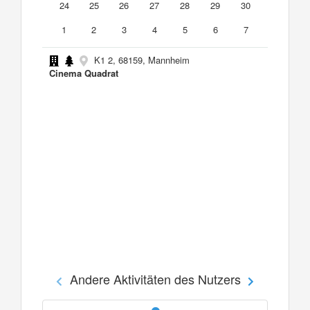
24
25
26
27
28
29
30
1
2
3
4
5
6
7
K1 2, 68159, Mannheim
Cinema Quadrat
Andere Aktivitäten des Nutzers