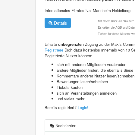
Internationales Filmfestival Mannheim Heidelberg
Mit einem Klick auf "Kaufen"
Details
Es gelten die AGB und Daten
Tickets für diese Aktivität 
Erhalte
unbegrenzten
Zugang zu der Makis Commu
Registriere
Dich dazu kostenlos innerhalb von 10 S
Registrierte Nutzer können:
sich mit anderen Mitgliedern verabreden
andere Mitglieder finden, die ebenfalls die
Kommentare anderer Nutzer lesen/schreiben
Bewertungen lesen/schreiben
Tickets kaufen
sich an Veranstaltungen anmelden
und vieles mehr!
Bereits registriert?
Login!
Nachrichten