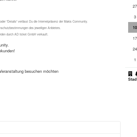
2
3
 oder "Details" verlässt Du die Internetpräsenz der Makis Community.
1
schutzbestimmungen des jeweiligen Anbieters.
werden durch AD ticket GmbH verkauft.
1
nity.
2
ekunden!
1
se Veranstaltung besuchen möchten
Stad