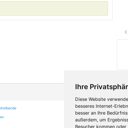
Ihre Privatsphär
Diese Website verwendet
besseres Internet-Erleb
treibende
Kontakt
besser an Ihre Bedürfni
ren
Feedback
außerdem, um Ergebniss
Fehler melden
Besucher kommen oder u