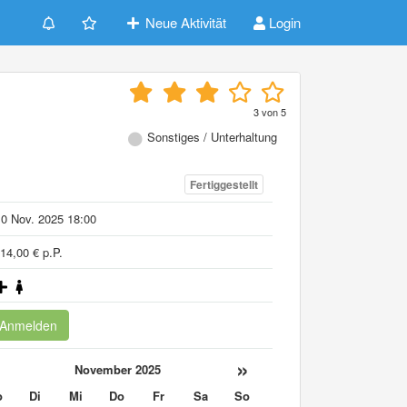
Neue Aktivität
Login
3
von
5
Sonstiges / Unterhaltung
Fertiggestellt
0 Nov. 2025 18:00
14,00 € p.P.
Anmelden
«
»
November 2025
o
Di
Mi
Do
Fr
Sa
So