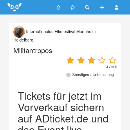
Update cookies preferences
Internationales Filmfestival Mannheim
Heidelberg
Militantropos
3
von
5
Sonstiges / Unterhaltung
Tickets für jetzt im
Vorverkauf sichern
auf ADticket.de und
das Event live