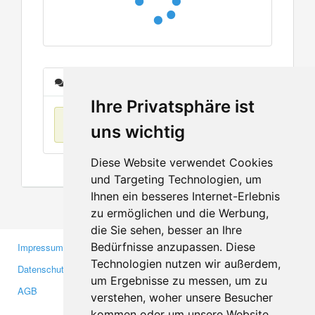
Nachrichten
Ihre Privatsphäre ist
Keine Einträge
uns wichtig
Diese Website verwendet Cookies
und Targeting Technologien, um
Ihnen ein besseres Internet-Erlebnis
zu ermöglichen und die Werbung,
die Sie sehen, besser an Ihre
Bedürfnisse anzupassen. Diese
Impressum
Gewerbetreibende
Technologien nutzen wir außerdem,
Datenschutzerklärung
Investoren
um Ergebnisse zu messen, um zu
AGB
Presse
verstehen, woher unsere Besucher
Medien
kommen oder um unsere Website