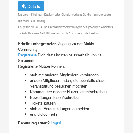
Details
Mit einem Klick auf "Kaufen" oder "Details" verlässt Du die Internetpräsenz
der Makis Community.
Es gelten die AGB und Datenschutzbestimmungen des jeweiligen Anbieters.
Tickets für diese Aktivität werden durch AD ticket GmbH verkauft.
Erhalte
unbegrenzten
Zugang zu der Makis
Community.
Registriere
Dich dazu kostenlos innerhalb von 10
Sekunden!
Registrierte Nutzer können:
sich mit anderen Mitgliedern verabreden
andere Mitglieder finden, die ebenfalls diese
Veranstaltung besuchen möchten
Kommentare anderer Nutzer lesen/schreiben
Bewertungen lesen/schreiben
Tickets kaufen
sich an Veranstaltungen anmelden
und vieles mehr!
Bereits registriert?
Login!