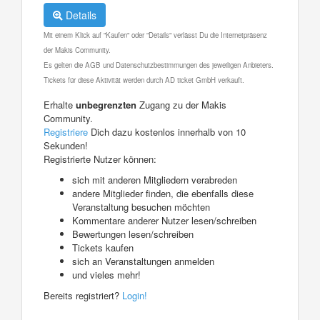
Details
Mit einem Klick auf "Kaufen" oder "Details" verlässt Du die Internetpräsenz
der Makis Community.
Es gelten die AGB und Datenschutzbestimmungen des jeweiligen Anbieters.
Tickets für diese Aktivität werden durch AD ticket GmbH verkauft.
Erhalte
unbegrenzten
Zugang zu der Makis
Community.
Registriere
Dich dazu kostenlos innerhalb von 10
Sekunden!
Registrierte Nutzer können:
sich mit anderen Mitgliedern verabreden
andere Mitglieder finden, die ebenfalls diese
Veranstaltung besuchen möchten
Kommentare anderer Nutzer lesen/schreiben
Bewertungen lesen/schreiben
Tickets kaufen
sich an Veranstaltungen anmelden
und vieles mehr!
Bereits registriert?
Login!