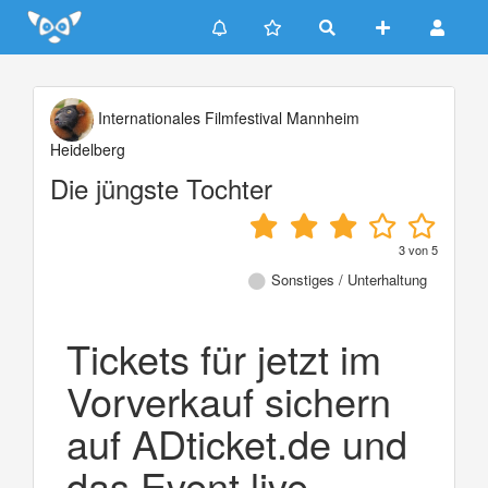
Update cookies preferences
Internationales Filmfestival Mannheim
Heidelberg
Die jüngste Tochter
3
von
5
Sonstiges / Unterhaltung
Tickets für jetzt im
Vorverkauf sichern
auf ADticket.de und
das Event live