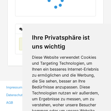
Nachrichten
Ihre Privatsphäre ist
Keine Einträge
uns wichtig
Diese Website verwendet Cookies
und Targeting Technologien, um
Ihnen ein besseres Internet-Erlebnis
zu ermöglichen und die Werbung,
die Sie sehen, besser an Ihre
Bedürfnisse anzupassen. Diese
Impressum
Gewerbetreibende
Technologien nutzen wir außerdem,
Datenschutzerklärung
Investoren
um Ergebnisse zu messen, um zu
AGB
Presse
verstehen, woher unsere Besucher
Medien
kommen oder um unsere Website