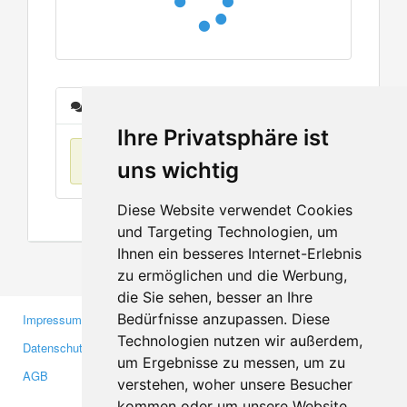
Nachrichten
Ihre Privatsphäre ist
Keine Einträge
uns wichtig
Diese Website verwendet Cookies
und Targeting Technologien, um
Ihnen ein besseres Internet-Erlebnis
zu ermöglichen und die Werbung,
die Sie sehen, besser an Ihre
Bedürfnisse anzupassen. Diese
Impressum
Gewerbetreibende
Technologien nutzen wir außerdem,
Datenschutzerklärung
Investoren
um Ergebnisse zu messen, um zu
AGB
Presse
verstehen, woher unsere Besucher
Medien
kommen oder um unsere Website