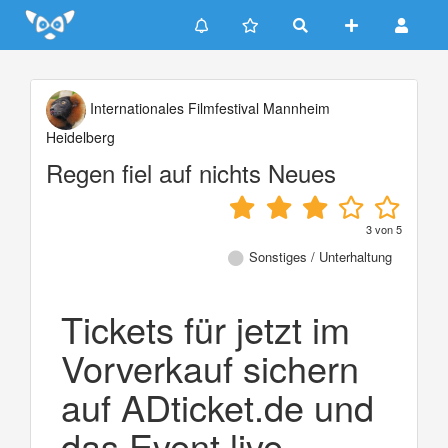
Update cookies preferences
Internationales Filmfestival Mannheim
Heidelberg
Regen fiel auf nichts Neues
3
von
5
Sonstiges / Unterhaltung
Tickets für jetzt im
Vorverkauf sichern
auf ADticket.de und
das Event live