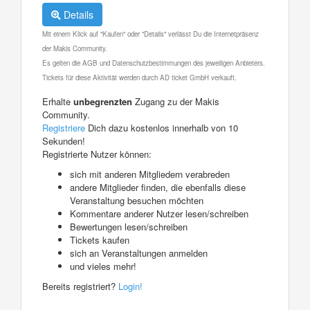
Details
Mit einem Klick auf "Kaufen" oder "Details" verlässt Du die Internetpräsenz
der Makis Community.
Es gelten die AGB und Datenschutzbestimmungen des jeweiligen Anbieters.
Tickets für diese Aktivität werden durch AD ticket GmbH verkauft.
Erhalte
unbegrenzten
Zugang zu der Makis
Community.
Registriere
Dich dazu kostenlos innerhalb von 10
Sekunden!
Registrierte Nutzer können:
sich mit anderen Mitgliedern verabreden
andere Mitglieder finden, die ebenfalls diese
Veranstaltung besuchen möchten
Kommentare anderer Nutzer lesen/schreiben
Bewertungen lesen/schreiben
Tickets kaufen
sich an Veranstaltungen anmelden
und vieles mehr!
Bereits registriert?
Login!