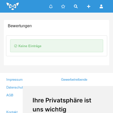
Update cookies preferences
Bewertungen
Keine Einträge
Impressum
Gewerbetreibende
Datenschutzerklärung
Investoren
AGB
Presse
Ihre Privatsphäre ist
Medien
uns wichtig
Kontakt
Facebook