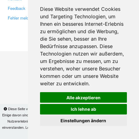
Feedback
Twitter
Diese Website verwendet Cookies
und Targeting Technologien, um
Fehler melden
YouTube
Ihnen ein besseres Internet-Erlebnis
Google+
zu ermöglichen und die Werbung,
die Sie sehen, besser an Ihre
Makis
© Copyright 2026
Bedürfnisse anzupassen. Diese
Technologien nutzen wir außerdem,
um Ergebnisse zu messen, um zu
verstehen, woher unsere Besucher
kommen oder um unsere Website
weiter zu entwickeln.
Alle akzeptieren
Diese Seite verwendet Cookies, um Informationen auf Ihrem Computer zu speichern.
Ich lehne ab
Einige davon sind notwendig, damit unsere Seite funktioniert, andere helfen uns dabei, das
Einstellungen ändern
Nutzererlebnis zu verbessern. Mit der Nutzung dieser Seite erklären Sie sich damit
einverstanden. Lesen Sie unsere
Datenschutzbestimmungen
, um mehr zur Deaktivierung
von Cookies zu erfahren.
OK