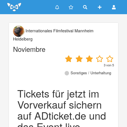
Update cookies preferences
Internationales Filmfestival Mannheim
Heidelberg
Noviembre
3
von
5
Sonstiges / Unterhaltung
Tickets für jetzt im
Vorverkauf sichern
auf ADticket.de und
das Event live