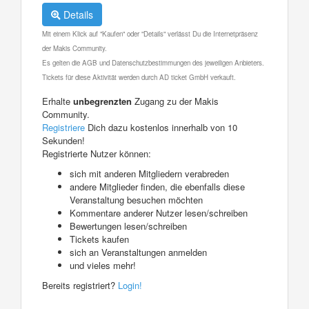
Details
Mit einem Klick auf "Kaufen" oder "Details" verlässt Du die Internetpräsenz
der Makis Community.
Es gelten die AGB und Datenschutzbestimmungen des jeweiligen Anbieters.
Tickets für diese Aktivität werden durch AD ticket GmbH verkauft.
Erhalte
unbegrenzten
Zugang zu der Makis
Community.
Registriere
Dich dazu kostenlos innerhalb von 10
Sekunden!
Registrierte Nutzer können:
sich mit anderen Mitgliedern verabreden
andere Mitglieder finden, die ebenfalls diese
Veranstaltung besuchen möchten
Kommentare anderer Nutzer lesen/schreiben
Bewertungen lesen/schreiben
Tickets kaufen
sich an Veranstaltungen anmelden
und vieles mehr!
Bereits registriert?
Login!