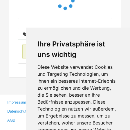
Nachrichten
Ihre Privatsphäre ist
Keine Einträge
uns wichtig
Diese Website verwendet Cookies
und Targeting Technologien, um
Ihnen ein besseres Internet-Erlebnis
zu ermöglichen und die Werbung,
die Sie sehen, besser an Ihre
Bedürfnisse anzupassen. Diese
Impressum
Gewerbetreibende
Technologien nutzen wir außerdem,
Datenschutzerklärung
Investoren
um Ergebnisse zu messen, um zu
AGB
Presse
verstehen, woher unsere Besucher
Medien
kommen oder um unsere Website