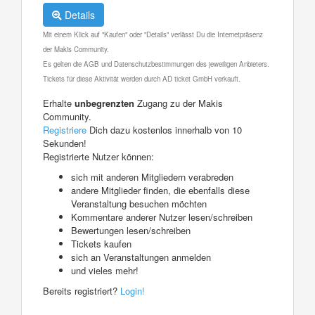
Details
Mit einem Klick auf "Kaufen" oder "Details" verlässt Du die Internetpräsenz
der Makis Community.
Es gelten die AGB und Datenschutzbestimmungen des jeweiligen Anbieters.
Tickets für diese Aktivität werden durch AD ticket GmbH verkauft.
Erhalte
unbegrenzten
Zugang zu der Makis
Community.
Registriere
Dich dazu kostenlos innerhalb von 10
Sekunden!
Registrierte Nutzer können:
sich mit anderen Mitgliedern verabreden
andere Mitglieder finden, die ebenfalls diese
Veranstaltung besuchen möchten
Kommentare anderer Nutzer lesen/schreiben
Bewertungen lesen/schreiben
Tickets kaufen
sich an Veranstaltungen anmelden
und vieles mehr!
Bereits registriert?
Login!