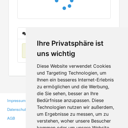
Nachrichten
Ihre Privatsphäre ist
Keine Einträge
uns wichtig
Diese Website verwendet Cookies
und Targeting Technologien, um
Ihnen ein besseres Internet-Erlebnis
zu ermöglichen und die Werbung,
die Sie sehen, besser an Ihre
Bedürfnisse anzupassen. Diese
Impressum
Gewerbetreibende
Technologien nutzen wir außerdem,
Datenschutzerklärung
Investoren
um Ergebnisse zu messen, um zu
AGB
Presse
verstehen, woher unsere Besucher
Medien
kommen oder um unsere Website