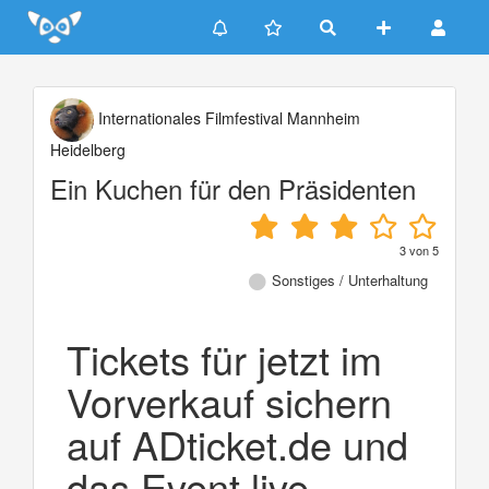
Update cookies preferences
Internationales Filmfestival Mannheim
Heidelberg
Ein Kuchen für den Präsidenten
3
von
5
Sonstiges / Unterhaltung
Tickets für jetzt im
Vorverkauf sichern
auf ADticket.de und
das Event live